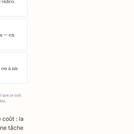
 vidéo.
nu — en
 ou à un
i que ce soit
tes.
 coût : la
une tâche