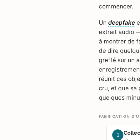
commencer.
Un
deepfake
e
extrait audio —
à montrer de f
de dire quelqu
greffé sur un a
enregistrement
réunit ces obj
cru, et que sa
quelques minut
FABRICATION D’
Collec
1