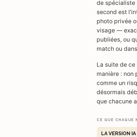
de spécialiste
second est l’i
photo privée o
visage — exac
publiées, ou qu
match ou dans l
La suite de ce
manière : non
comme un risq
désormais déba
que chacune am
CE QUE CHAQUE 
LA VERSION IA