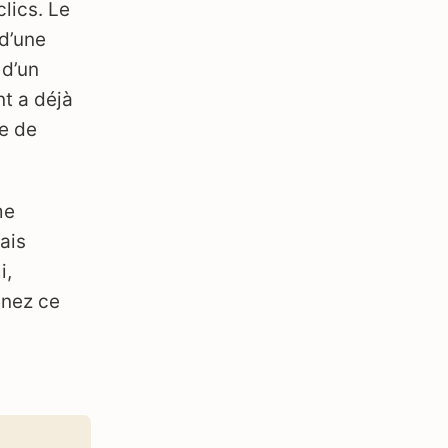
lics. Le
 d’une
 d’un
t a déjà
le de
me
ais
i,
enez ce