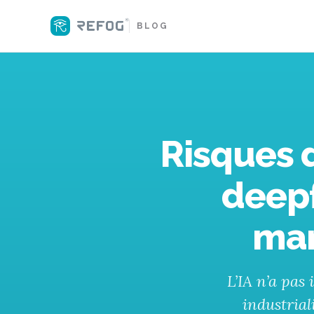
BLOG
Risques d
deepf
man
L’IA n’a pas
industrial