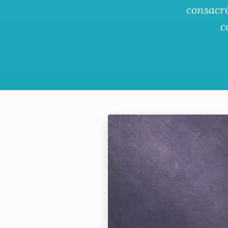
consacré
c