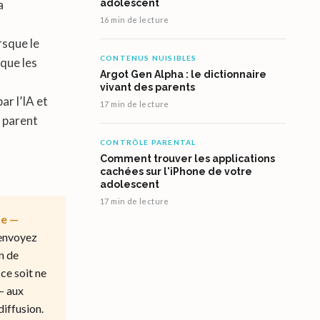
a
adolescent
16 min de lecture
rsque le
CONTENUS NUISIBLES
ique les
Argot Gen Alpha : le dictionnaire
vivant des parents
ar l’IA et
17 min de lecture
n parent
CONTRÔLE PARENTAL
Comment trouver les applications
cachées sur l'iPhone de votre
adolescent
17 min de lecture
te —
’envoyez
n de
ce soit ne
— aux
diffusion.