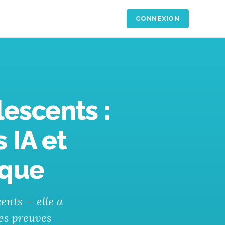
CONNEXION
lescents :
 IA et
ique
ents — elle a
des preuves