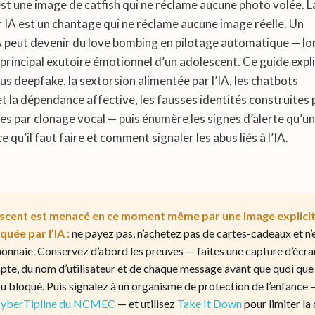
st une image de catfish qui ne réclame aucune photo volée. L
 IA est un chantage qui ne réclame aucune image réelle. Un
peut devenir du love bombing en pilotage automatique — lo
 principal exutoire émotionnel d’un adolescent. Ce guide expl
nus deepfake, la sextorsion alimentée par l’IA, les chatbots
la dépendance affective, les fausses identités construites p
es par clonage vocal — puis énumère les signes d’alerte qu’u
e qu’il faut faire et comment signaler les abus liés à l’IA.
escent est menacé en ce moment même par une image explici
quée par l’IA :
ne payez pas, n’achetez pas de cartes-cadeaux et n
onnaie. Conservez d’abord les preuves — faites une capture d’écra
pte, du nom d’utilisateur et de chaque message avant que quoi que 
u bloqué. Puis signalez à un organisme de protection de l’enfance 
yberTipline du NCMEC
— et utilisez
Take It Down
pour limiter la 