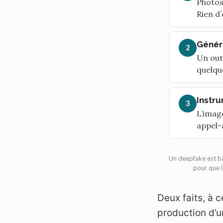
Photos
Rien d’
Génér
2
Un outi
quelqu
Instru
3
L’imag
appel-a
Un deepfake est bât
pour que l
Deux faits, à c
production d’u