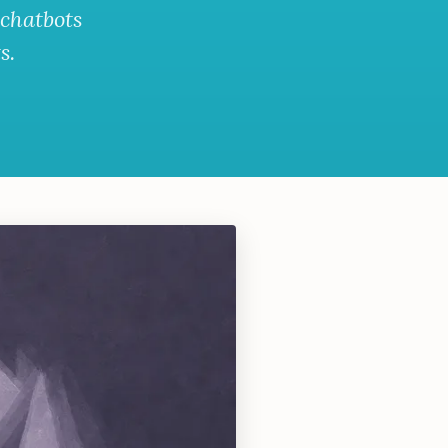
 chatbots
s.