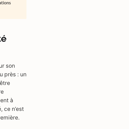
ations
té
ur son
u près : un
être
re
ent à
, ce n’est
remière.