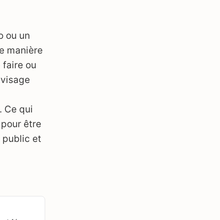
o ou un
de manière
 faire ou
 visage
. Ce qui
 pour être
 public et