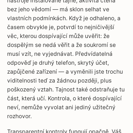
nástroje instalované tajně, aktivita čtená
bez jeho vědomí — má sklon selhat ve
vlastních podmínkách. Když je odhaleno, a
časem obvykle je, potvrdí to nejničivější
věc, kterou dospívající může uvěřit: že
dospělým se nedá věřit a že soukromí se
musí vzít, ne vyjednávat. Předvídatelná
odpověď je druhý telefon, skrytý účet,
zapůjčené zařízení — a vyměnili jste trochu
viditelnosti teď za žádnou později, plus
poškozený vztah. Tajnost také odstraňuje tu
část, která učí. Kontrola, o které dospívající
neví, nemůže vyvolat ani jediný užitečný
rozhovor.
Transparentní kontroly fungují opačně. Váš