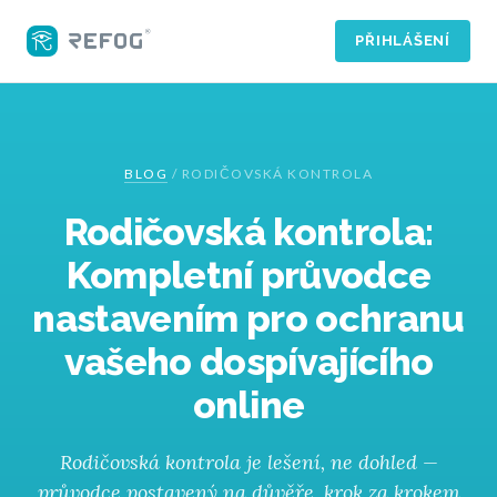
PŘIHLÁŠENÍ
BLOG
/
RODIČOVSKÁ KONTROLA
Rodičovská kontrola:
Kompletní průvodce
nastavením pro ochranu
vašeho dospívajícího
online
Rodičovská kontrola je lešení, ne dohled —
průvodce postavený na důvěře, krok za krokem