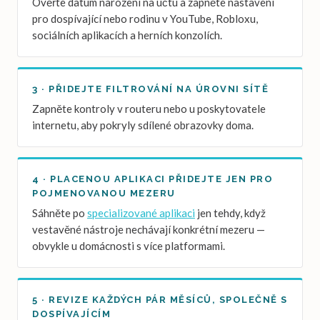
Ověřte datum narození na účtu a zapněte nastavení
pro dospívající nebo rodinu v YouTube, Robloxu,
sociálních aplikacích a herních konzolích.
3 · PŘIDEJTE FILTROVÁNÍ NA ÚROVNI SÍTĚ
Zapněte kontroly v routeru nebo u poskytovatele
internetu, aby pokryly sdílené obrazovky doma.
4 · PLACENOU APLIKACI PŘIDEJTE JEN PRO
POJMENOVANOU MEZERU
Sáhněte po
specializované aplikaci
jen tehdy, když
vestavěné nástroje nechávají konkrétní mezeru —
obvykle u domácnosti s více platformami.
5 · REVIZE KAŽDÝCH PÁR MĚSÍCŮ, SPOLEČNĚ S
DOSPÍVAJÍCÍM