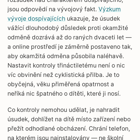
jsou odpovědí na vývojový fakt.
Výzkum
vývoje dospívajících
ukazuje, že úsudek
vážící dlouhodobý důsledek proti okamžité
odměně dozrává až do raných dvaceti let —
a online prostředí je záměrně postaveno tak,
aby okamžitá odměna působila naléhavě.
Nastavit kontroly třináctiletému není o nic
víc obvinění než cyklistická přilba. Je to
obyčejná, věku přiměřená opatrnost a
neříká nic špatného o dítěti, které ji nosí.
Co kontroly nemohou udělat, je nahradit
úsudek, dohlížet na dítě místo zařízení nebo
přežít odhodlané obcházení. Chrání telefon,
na kterém jsou nainstalovány — ne školní