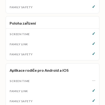
✓
Poloha zařízení
✓
✓
✓
Aplikace rodiče pro Android a iOS
—
✓
✓