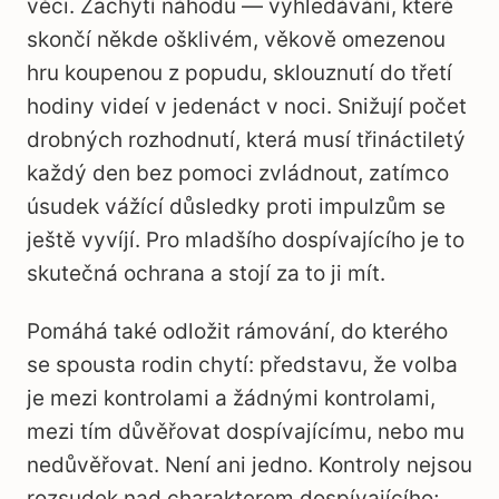
věci. Zachytí náhodu — vyhledávání, které
skončí někde ošklivém, věkově omezenou
hru koupenou z popudu, sklouznutí do třetí
hodiny videí v jedenáct v noci. Snižují počet
drobných rozhodnutí, která musí třináctiletý
každý den bez pomoci zvládnout, zatímco
úsudek vážící důsledky proti impulzům se
ještě vyvíjí. Pro mladšího dospívajícího je to
skutečná ochrana a stojí za to ji mít.
Pomáhá také odložit rámování, do kterého
se spousta rodin chytí: představu, že volba
je mezi kontrolami a žádnými kontrolami,
mezi tím důvěřovat dospívajícímu, nebo mu
nedůvěřovat. Není ani jedno. Kontroly nejsou
rozsudek nad charakterem dospívajícího;