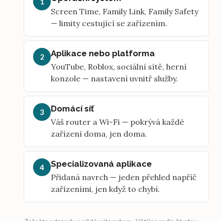
1
Screen Time, Family Link, Family Safety
— limity cestující se zařízením.
Aplikace nebo platforma
2
YouTube, Roblox, sociální sítě, herní
konzole — nastavení uvnitř služby.
Domácí síť
3
Váš router a Wi-Fi — pokrývá každé
zařízení doma, jen doma.
Specializovaná aplikace
4
Přidaná navrch — jeden přehled napříč
zařízeními, jen když to chybí.