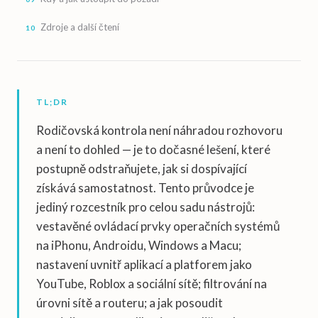
Zdroje a další čtení
TL;DR
Rodičovská kontrola není náhradou rozhovoru
a není to dohled — je to dočasné lešení, které
postupně odstraňujete, jak si dospívající
získává samostatnost. Tento průvodce je
jediný rozcestník pro celou sadu nástrojů:
vestavěné ovládací prvky operačních systémů
na iPhonu, Androidu, Windows a Macu;
nastavení uvnitř aplikací a platforem jako
YouTube, Roblox a sociální sítě; filtrování na
úrovni sítě a routeru; a jak posoudit