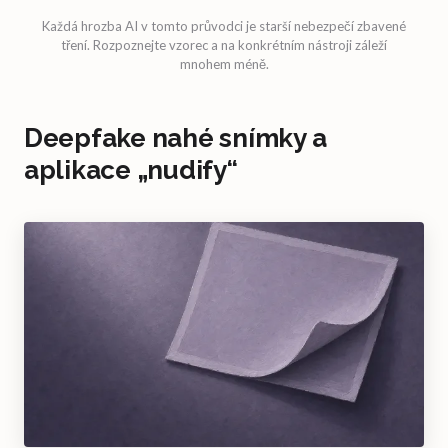
Každá hrozba AI v tomto průvodci je starší nebezpečí zbavené
tření. Rozpoznejte vzorec a na konkrétním nástroji záleží
mnohem méně.
Deepfake nahé snímky a
aplikace „nudify“