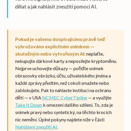
dělat a jak nahlásit zneužití pomocí AI.
Pokud je vašemu dospívajícímu právě teď
vyhrožováno explicitním snímkem —
skutečným nebo vytvořeným AI:
neplaťte,
nekupujte dárkové karty a neposílejte kryptoměnu.
Nejprve uchovejte důkazy — pořiďte snímek
obrazovky obrázku, účtu, uživatelského jména a
každé zprávy předtím, než cokoli smažete nebo
zablokujete. Pak to nahlaste instituci na ochranu
dětí — v USA
NCMEC CyberTipline
— a využijte
Take It Down
k omezení dalšího sdílení. To, zda je
snímek pravý nebo syntetický, na těchto krocích
nic nemění. Úplné pokyny najdete níže v části
Nahlášení zneužití AI
.