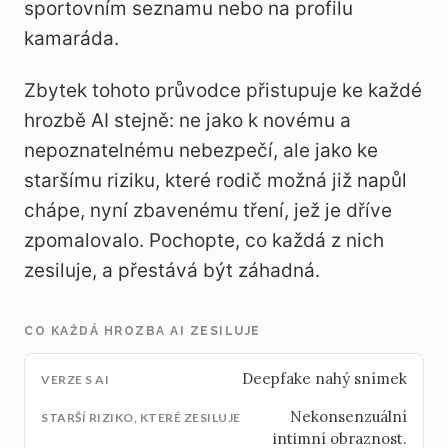
sportovním seznamu nebo na profilu
kamaráda.
Zbytek tohoto průvodce přistupuje ke každé
hrozbě AI stejně: ne jako k novému a
nepoznatelnému nebezpečí, ale jako ke
staršímu riziku, které rodič možná již napůl
chápe, nyní zbavenému tření, jež je dříve
zpomalovalo. Pochopte, co každá z nich
zesiluje, a přestává být záhadná.
CO KAŽDÁ HROZBA AI ZESILUJE
Deepfake nahý snímek
Nekonsenzuální
intimní obraznost.