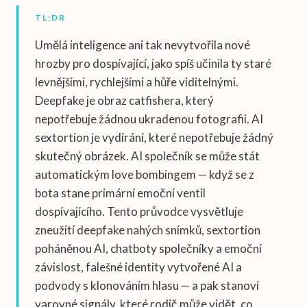
TL;DR
Umělá inteligence ani tak nevytvořila nové
hrozby pro dospívající, jako spíš učinila ty staré
levnějšími, rychlejšími a hůře viditelnými.
Deepfake je obraz catfishera, který
nepotřebuje žádnou ukradenou fotografii. AI
sextortion je vydírání, které nepotřebuje žádný
skutečný obrázek. AI společník se může stát
automatickým love bombingem — když se z
bota stane primární emoční ventil
dospívajícího. Tento průvodce vysvětluje
zneužití deepfake nahých snímků, sextortion
poháněnou AI, chatboty společníky a emoční
závislost, falešné identity vytvořené AI a
podvody s klonováním hlasu — a pak stanoví
varovné signály, které rodič může vidět, co