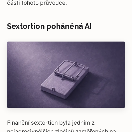
části tohoto průvodce.
Sextortion poháněná AI
Finanční sextortion byla jedním z
nejagresivnějších zločinů zaměřených na