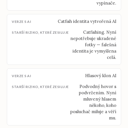
vypínače.
Catfish identita vytvořená AI
Catfishing. Nyní
nepotřebuje ukradené
fotky — falešná
identita je vymyšlena
celá.
Hlasový klon AI
Podvodný hovor s
podvržením. Nyní
mluvený hlasem
někoho, koho
posluchač miluje a věří
mu.