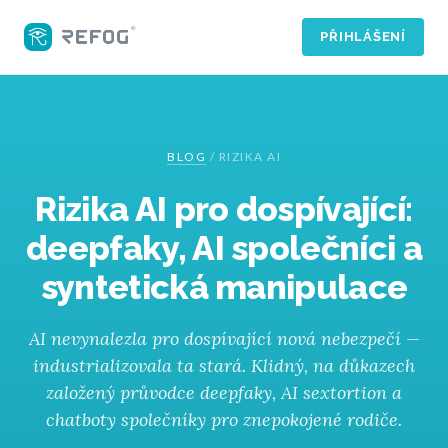
PŘIHLÁŠENÍ
BLOG
/
RIZIKA AI
Rizika AI pro dospívající:
deepfaky, AI společníci a
syntetická manipulace
AI nevynalezla pro dospívající nová nebezpečí —
industrializovala ta stará. Klidný, na důkazech
založený průvodce deepfaky, AI sextortion a
chatboty společníky pro znepokojené rodiče.