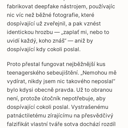
fabrikovat deepfake nástrojem, používajíc
nic víc než běžné fotografie, které
dospívající už zveřejnil, a pak vznést
identickou hrozbu — „zaplať mi, nebo to
uvidí každý, koho znáš“ — aniž by
dospívající kdy cokoli poslal.
Proto přestal fungovat nejběžnější kus
teenagerského sebeujištění. „Nemohou mě
vydírat, nikdy jsem nic takového neposlal“
bylo kdysi obecně pravda. Už to obranou
není, protože útočník nepotřebuje, aby
dospívající cokoli poslal. Vystrašenému
patnáctiletému zírajícímu na přesvědčivý
falzifikát vlastní tváře sotva dochází rozdíl