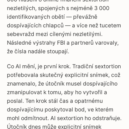
nezletilých, spojených s nejméně 3 000
identifikovaných obětí — převážně
dospívajících chlapců — a více než tucetem
sebevražd mezi cílenými nezletilými.
Následné výstrahy FBI a partnerů varovaly,
že čísla nadále stoupají.
Co AI mění, je první krok. Tradiční sextortion
potřebovala skutečný explicitní snímek, což
znamenalo, že útočník musel dospívajícího
zmanipulovat k tomu, aby ho vytvořil a
poslal. Ten krok stál čas a opatrnému
dospívajícímu poskytoval bod, ve kterém
mohl odmítnout. AI sextortion ho odstraňuje.
Útočník dnes může explicitní snímek