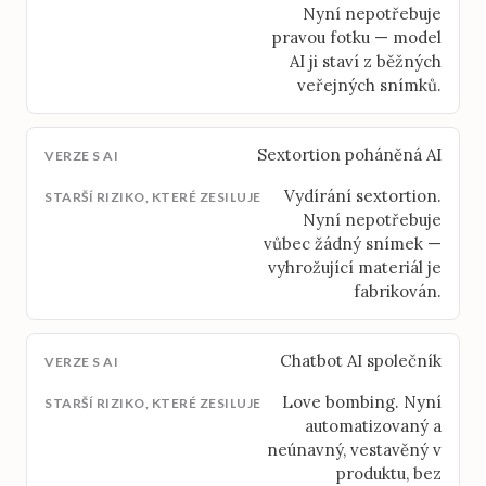
Nyní nepotřebuje
pravou fotku — model
AI ji staví z běžných
veřejných snímků.
Sextortion poháněná AI
Vydírání sextortion.
Nyní nepotřebuje
vůbec žádný snímek —
vyhrožující materiál je
fabrikován.
Chatbot AI společník
Love bombing. Nyní
automatizovaný a
neúnavný, vestavěný v
produktu, bez