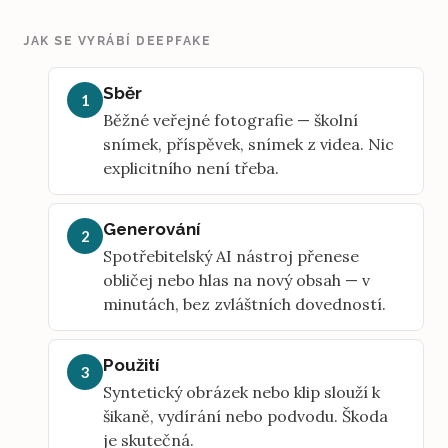
JAK SE VYRÁBÍ DEEPFAKE
Sběr
1
Běžné veřejné fotografie — školní
snímek, příspěvek, snímek z videa. Nic
explicitního není třeba.
Generování
2
Spotřebitelský AI nástroj přenese
obličej nebo hlas na nový obsah — v
minutách, bez zvláštních dovedností.
Použití
3
Syntetický obrázek nebo klip slouží k
šikaně, vydírání nebo podvodu. Škoda
je skutečná.