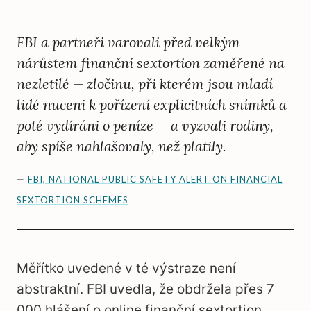
FBI a partneři varovali před velkým
nárůstem finanční sextortion zaměřené na
nezletilé — zločinu, při kterém jsou mladí
lidé nuceni k pořízení explicitních snímků a
poté vydíráni o peníze — a vyzvali rodiny,
aby spíše nahlašovaly, než platily.
—
FBI, NATIONAL PUBLIC SAFETY ALERT ON FINANCIAL
SEXTORTION SCHEMES
Měřítko uvedené v té výstraze není
abstraktní. FBI uvedla, že obdržela přes 7
000 hlášení o online finanční sextortion