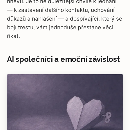
hněvu. Je to nejdůležitější chvíle k jednání
— k zastavení dalšího kontaktu, uchování
důkazů a nahlášení — a dospívající, který se
bojí trestu, vám jednoduše přestane věci
říkat.
AI společníci a emoční závislost