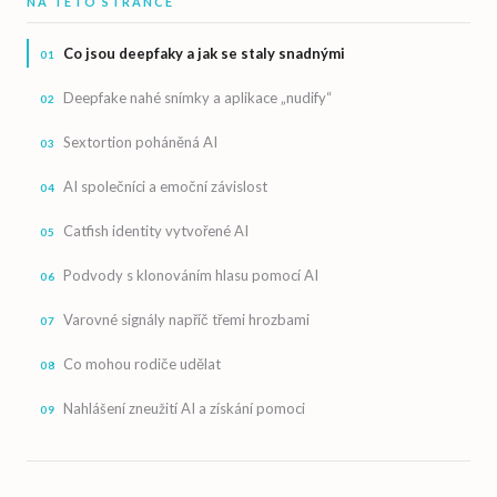
NA TÉTO STRÁNCE
Co jsou deepfaky a jak se staly snadnými
Deepfake nahé snímky a aplikace „nudify“
Sextortion poháněná AI
AI společníci a emoční závislost
Catfish identity vytvořené AI
Podvody s klonováním hlasu pomocí AI
Varovné signály napříč třemi hrozbami
Co mohou rodiče udělat
Nahlášení zneužití AI a získání pomoci