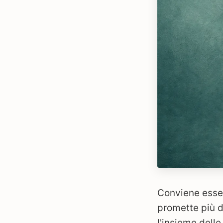
Conviene esser
promette più d
l'insieme dell