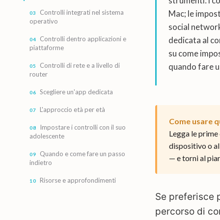
strumenti: i c
Controlli integrati nel sistema
Mac; le impos
operativo
social network;
Controlli dentro applicazioni e
dedicata al co
piattaforme
su come impost
Controlli di rete e a livello di
quando fare u
router
Scegliere un'app dedicata
L'approccio età per età
Come usare qu
Impostare i controlli con il suo
Legga le prime d
adolescente
dispositivo o a
Quando e come fare un passo
— e torni al pi
indietro
Risorse e approfondimenti
Se preferisce 
percorso di co