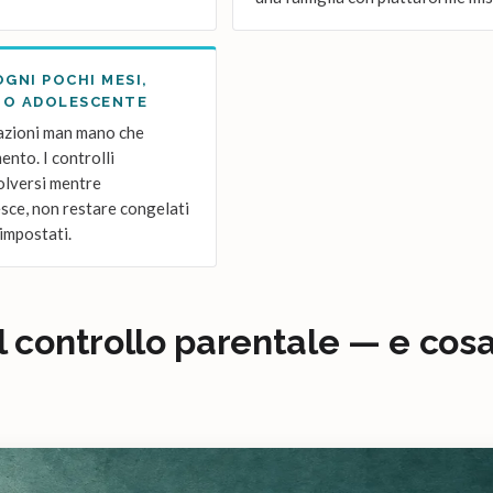
OGNI POCHI MESI,
SUO ADOLESCENTE
tazioni man mano che
nto. I controlli
olversi mentre
esce, non restare congelati
a impostati.
il controllo parentale — e cos