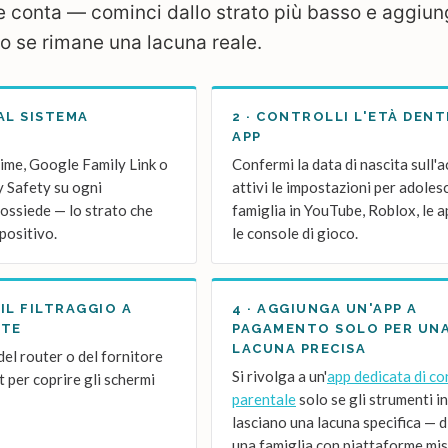
ne conta — cominci dallo strato più basso e aggiung
o se rimane una lacuna reale.
DAL SISTEMA
2 · CONTROLLI L'ETÀ DEN
APP
ime, Google Family Link o
Confermi la data di nascita sull'
 Safety su ogni
attivi le impostazioni per adoles
possiede — lo strato che
famiglia in YouTube, Roblox, le a
spositivo.
le console di gioco.
 IL FILTRAGGIO A
4 · AGGIUNGA UN'APP A
ETE
PAGAMENTO SOLO PER UN
LACUNA PRECISA
 del router o del fornitore
Si rivolga a un'
app dedicata di co
et per coprire gli schermi
parentale
solo se gli strumenti i
lasciano una lacuna specifica — d
una famiglia con piattaforme mis