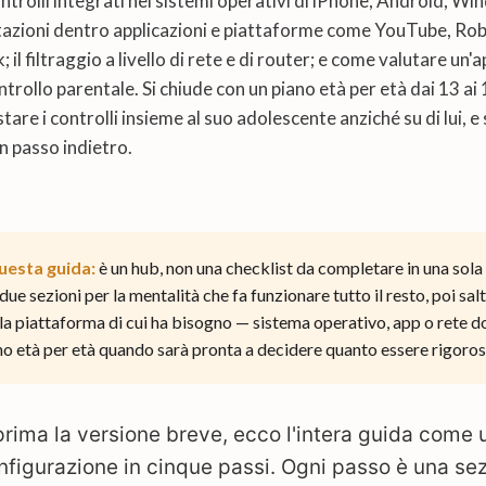
ontrolli integrati nei sistemi operativi di iPhone, Android, W
tazioni dentro applicazioni e piattaforme come YouTube, Robl
 il filtraggio a livello di rete e di router; e come valutare un'
ntrollo parentale. Si chiude con un piano età per età dai 13 ai 
are i controlli insieme al suo adolescente anziché su di lui, e 
n passo indietro.
esta guida:
è un hub, non una checklist da completare in una sola
ue sezioni per la mentalità che fa funzionare tutto il resto, poi salti
lla piattaforma di cui ha bisogno — sistema operativo, app o rete 
ano età per età quando sarà pronta a decidere quanto essere rigoros
prima la versione breve, ecco l'intera guida come 
nfigurazione in cinque passi. Ogni passo è una se