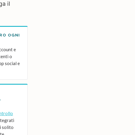
a il
TRO OGNI
account e
centi o
pp social e
A
ntrollo
ntegrati
i solito
te.