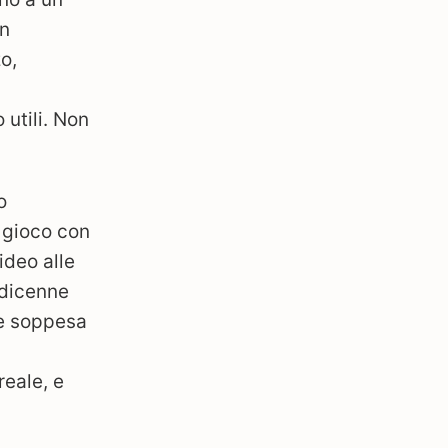
un
o,
 utili. Non
o
l gioco con
ideo alle
edicenne
he soppesa
reale, e