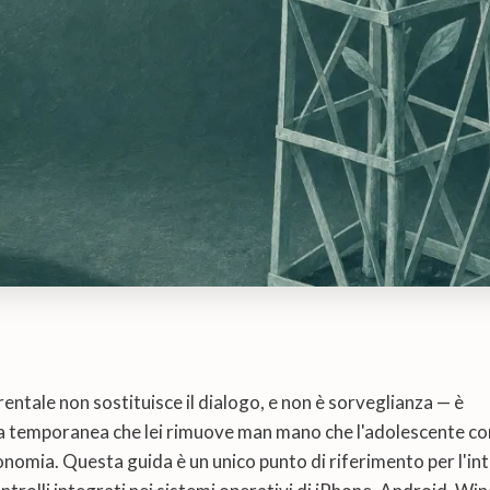
arentale non sostituisce il dialogo, e non è sorveglianza — è
a temporanea che lei rimuove man mano che l'adolescente co
onomia. Questa guida è un unico punto di riferimento per l'int