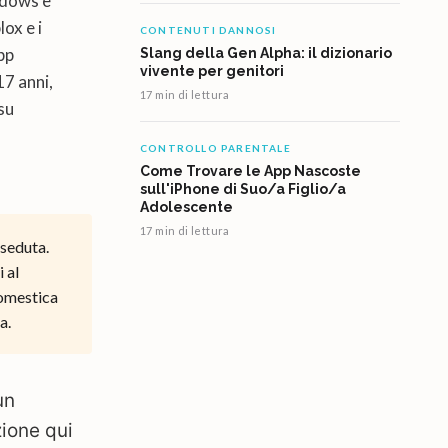
indows e
ox e i
CONTENUTI DANNOSI
app
Slang della Gen Alpha: il dizionario
vivente per genitori
17 anni,
17 min di lettura
su
CONTROLLO PARENTALE
Come Trovare le App Nascoste
sull'iPhone di Suo/a Figlio/a
Adolescente
17 min di lettura
 seduta.
 al
domestica
a.
un
zione qui