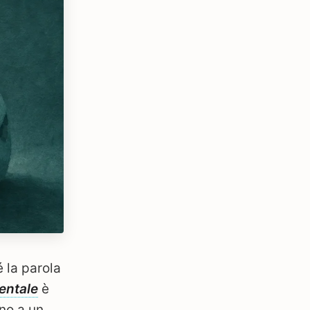
 la parola
entale
è
no a un