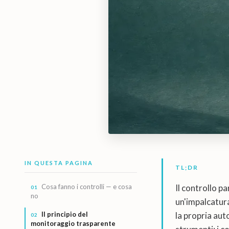
IN QUESTA PAGINA
TL;DR
Cosa fanno i controlli — e cosa
Il controllo p
no
un'impalcatur
Il principio del
la propria aut
monitoraggio trasparente