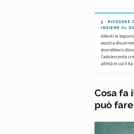
5 · RIVEDERE 
INSIEME AL 
Allenti le impos
mostra discernime
dovrebbero diss
l'adolescente cr
all'età in cui li h
Cosa fa 
può fare