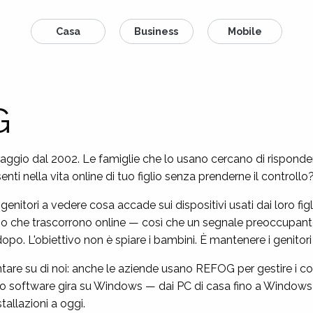
Casa
Business
Mobile
G
ggio dal 2002. Le famiglie che lo usano cercano di risponde
enti nella vita online di tuo figlio senza prenderne il controllo
enitori a vedere cosa accade sui dispositivi usati dai loro figl
tempo che trascorrono online — così che un segnale preoccupan
opo. L'obiettivo non è spiare i bambini. È mantenere i genitori
tare su di noi: anche le aziende usano REFOG per gestire i co
tro software gira su Windows — dai PC di casa fino a Windows 
tallazioni a oggi.