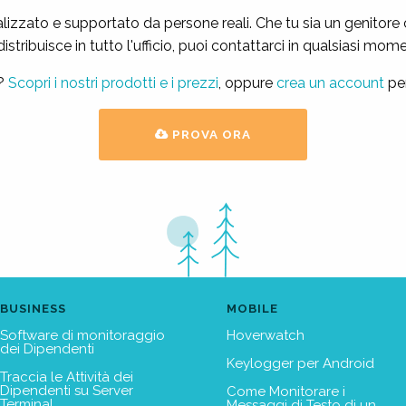
zzato e supportato da persone reali. Che tu sia un genitore 
istribuisce in tutto l'ufficio, puoi contattarci in qualsiasi mo
i?
Scopri i nostri prodotti e i prezzi
, oppure
crea un account
per
PROVA ORA
BUSINESS
MOBILE
Software di monitoraggio
Hoverwatch
dei Dipendenti
Keylogger per Android
Traccia le Attività dei
Dipendenti su Server
Come Monitorare i
Terminal
Messaggi di Testo di un