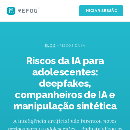
INICIAR SESSÃO
BLOG
/
RISCOS DA IA
Riscos da IA para
adolescentes:
deepfakes,
companheiros de IA e
manipulação sintética
A inteligência artificial não inventou novos
perigos para os adolescentes — industrializou os