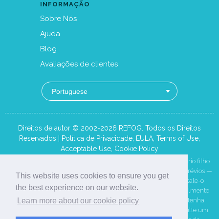
INFORMAÇÃO
Sobre Nós
Ajuda
Blog
Avaliações de clientes
Direitos de autor © 2002-2026 REFOG. Todos os Direitos
Reservados |
Política de Privacidade
,
EULA
,
Terms of Use
,
Acceptable Use
,
Cookie Policy
O REFOG destina-se exclusivamente a monitorizar o seu próprio filho
menor de idade ou — mediante divulgação e consentimento prévios —
This website uses cookies to ensure you get
um funcionário num dispositivo pertencente à empresa. Instale-o
the best experience on our website.
apenas em dispositivos que lhe pertençam ou que esteja legalmente
autorizado a gerir, nunca no dispositivo de outro adulto, e obtenha
Learn more about our cookie policy
qualquer consentimento legalmente exigido. Por favor, consulte um