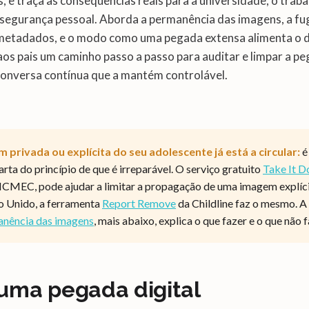
, e traça as consequências reais para a universidade, o traba
 segurança pessoal. Aborda a permanência das imagens, a fu
 metadados, e o modo como uma pegada extensa alimenta o 
 aos pais um caminho passo a passo para auditar e limpar a p
 conversa contínua que a mantém controlável.
privada ou explícita do seu adolescente já está a circular:
é
arta do princípio de que é irreparável. O serviço gratuito
Take It 
CMEC, pode ajudar a limitar a propagação de uma imagem explíc
o Unido, a ferramenta
Report Remove
da Childline faz o mesmo. A
anência das imagens
, mais abaixo, explica o que fazer e o que não f
uma pegada digital