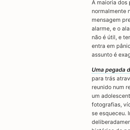
A maioria dos
normalmente n
mensagem pre
alarme, e o al
não é útil, e 
entra em pânic
assunto é exa
Uma pegada di
para trás atra
reunido num r
um adolescente
fotografias, v
se esqueceu. I
deliberadamen