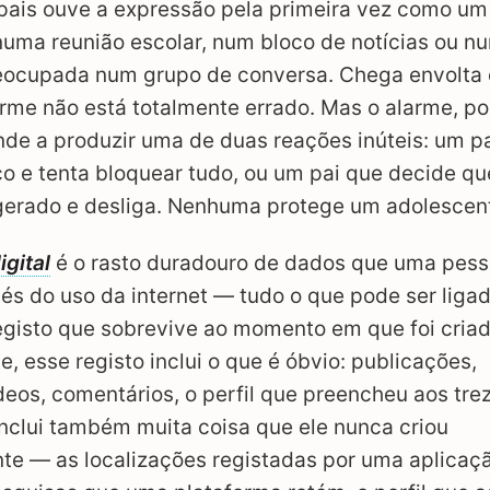
 pais ouve a expressão pela primeira vez como um
uma reunião escolar, num bloco de notícias ou n
ocupada num grupo de conversa. Chega envolta
arme não está totalmente errado. Mas o alarme, por
tende a produzir uma de duas reações inúteis: um p
o e tenta bloquear tudo, ou um pai que decide qu
gerado e desliga. Nenhuma protege um adolescen
gital
é o rasto duradouro de dados que uma pess
vés do uso da internet — tudo o que pode ser ligad
egisto que sobrevive ao momento em que foi criad
, esse registo inclui o que é óbvio: publicações,
ídeos, comentários, o perfil que preencheu aos tre
nclui também muita coisa que ele nunca criou
te — as localizações registadas por uma aplicaçã