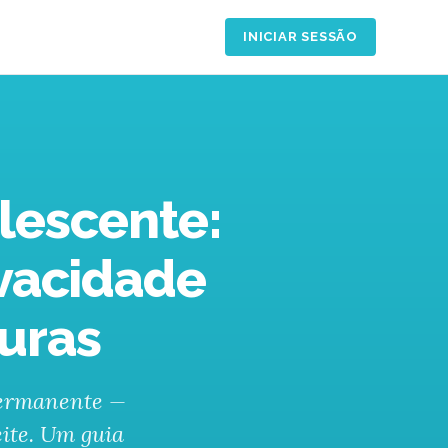
INICIAR SESSÃO
lescente:
ivacidade
turas
permanente —
eite. Um guia