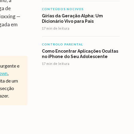
lho, a
ga de
CONTEÚDOS NOCIVOS
doxxing —
Gírias da Geração Alpha: Um
Dicionário Vivo para Pais
egada em
17 min de leitura
CONTROLO PARENTAL
Como Encontrar Aplicações Ocultas
no iPhone do Seu Adolescente
17 min de leitura
 urgente e
Down
,
ita de um
 secção
azer.