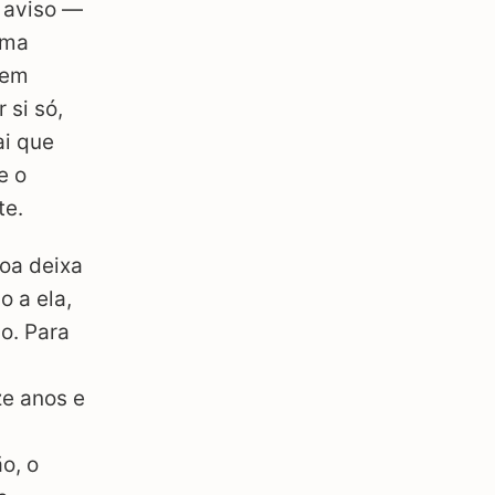
 aviso —
uma
 em
 si só,
ai que
e o
te.
oa deixa
o a ela,
o. Para
ze anos e
o, o