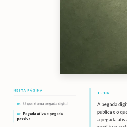
NESTA PÁGINA
TL;DR
O que é uma pegada digital
A pegada digi
publica e o q
Pegada ativa e pegada
passiva
a pegada ativ