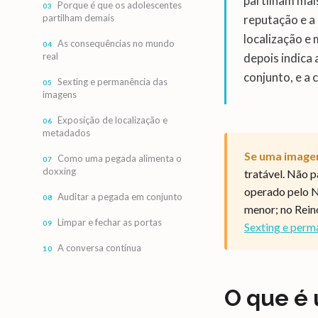
partilham mais
Porque é que os adolescentes
partilham demais
reputação e a
localização e
As consequências no mundo
real
depois indica
conjunto, e a
Sexting e permanência das
imagens
Exposição de localização e
metadados
Se uma imagem 
Como uma pegada alimenta o
doxxing
tratável. Não p
operado pelo N
Auditar a pegada em conjunto
menor; no Rein
Limpar e fechar as portas
Sexting e perm
A conversa contínua
O que é 