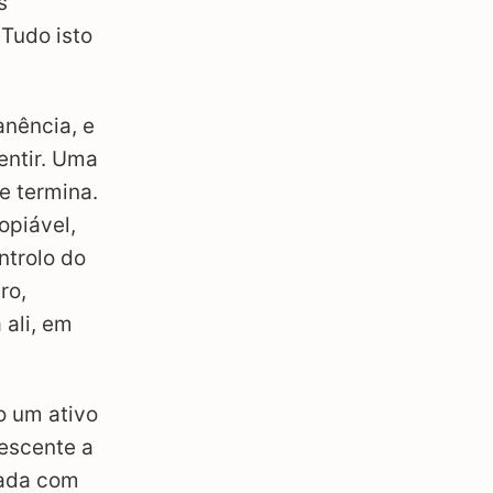
s
Tudo isto
anência, e
entir. Uma
e termina.
opiável,
ntrolo do
ro,
ali, em
o um ativo
lescente a
dada com