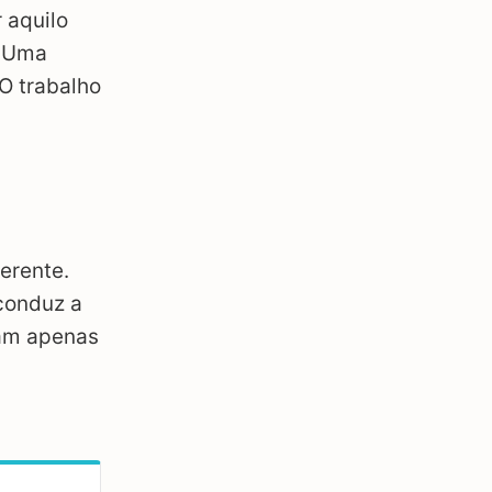
 aquilo
. Uma
O trabalho
erente.
conduz a
dam apenas