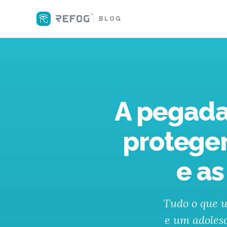
BLOG
A pegada
proteger
e as
Tudo o que 
e um adolesc