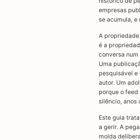
histórico de p
empresas publ
se acumula, e
A propriedade
é a propriedad
conversa num 
Uma publicação
pesquisável e 
autor. Um ado
porque o feed
silêncio, anos 
Este guia tra
a gerir. A pega
molda deliber