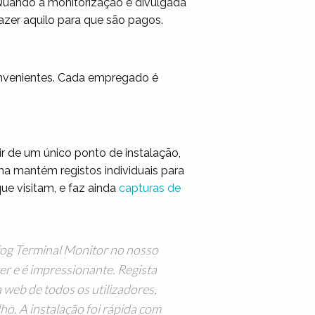
 Quando a monitorização é divulgada
zer aquilo para que são pagos.
onvenientes. Cada empregado é
r de um único ponto de instalação,
ma mantém registos individuais para
que visitam, e faz ainda
capturas de
efog Terminal Monitor no nosso
er e é impressionante. Regista
a web de todos os utilizadores,
o. A instalação foi rápida com