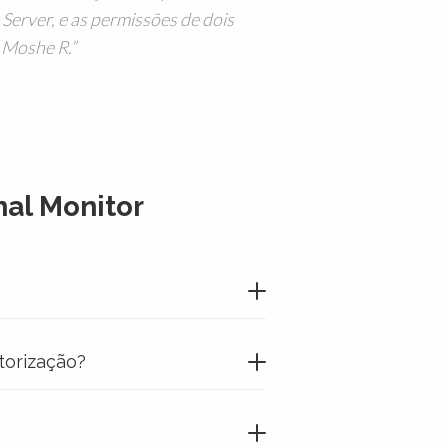
erver, e as permissões de dois
 Moshe R.
al Monitor
torização?