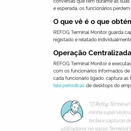
conversas que têm durante as suas 
e esperada, os funcionários perdem
O que vê é o que obté
REFOG Terminal Monitor guarda capt
registado e relatado individualmente
Operação Centralizada
REFOG Terminal Monitor é executado
com os funcionários informados de 
cada funcionário ligado, captura as 
tela periódicas
de desktops do empre
O Refog Terminal 
minha supervisão d
teclas e capturas d
utilizadores no nosso Terminal 