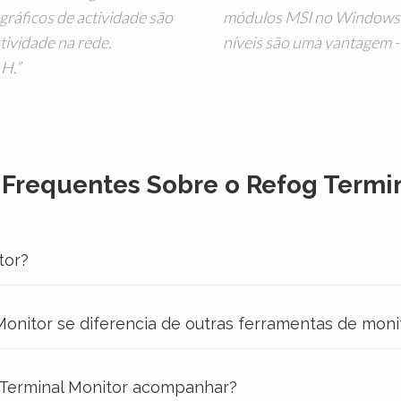
ráficos de actividade são
módulos MSI no Windows S
tividade na rede.
níveis são uma vantagem -
 H.
 Frequentes Sobre o Refog Termin
tor?
onitor se diferencia de outras ferramentas de moni
 Terminal Monitor acompanhar?