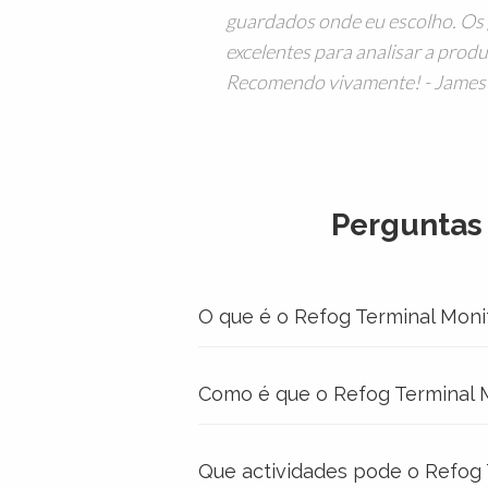
guardados onde eu escolho. Os g
excelentes para analisar a produ
Recomendo vivamente! - James
Perguntas
O que é o Refog Terminal Moni
Como é que o Refog Terminal M
Que actividades pode o Refog