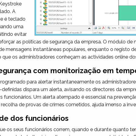
Keystroke
lado. A
e é teclado
 quando uma
tindo evitar
eforçar as políticas de segurança da empresa. O módulo de 
 de mensagens instantâneas populares, enquanto o registo 
ndo que os administradores conheçam as actividades online 
segurança com monitorização em tempo
rogramado para alertar instantaneamente os administradores
definidas dispara um alerta, avisando os directores da emp
dos funcionários. Um alerta atempado é essencial na prevenç
 recolha de provas de crimes cometidos, ajuda imenso a inve
de dos funcionários
 os seus funcionários correm, quando e durante quanto temp