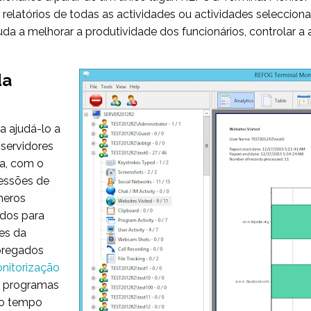
ria relatórios de todas as actividades ou actividades seleccion
 a melhorar a produtividade dos funcionários, controlar a a
da
a ajudá-lo a
 servidores
sa, com o
sessões de
meros
ados para
res da
pregados
nitorização
s programas
to tempo