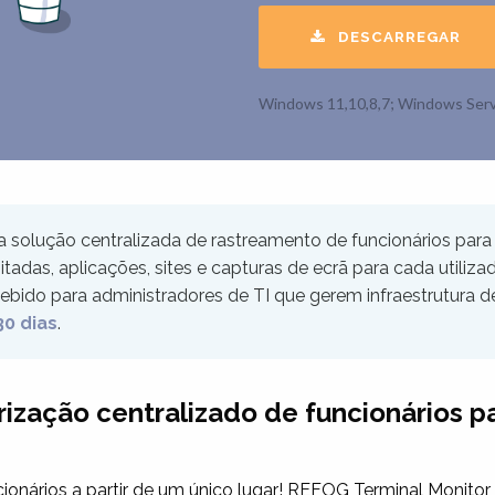
DESCARREGAR
Windows 11,10,8,7; Windows Serv
 solução centralizada de rastreamento de funcionários par
igitadas, aplicações, sites e capturas de ecrã para cada utiliz
bido para administradores de TI que gerem infraestrutura de 
30 dias
.
zação centralizado de funcionários pa
onários a partir de um único lugar! REFOG
Terminal Monitor