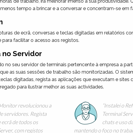
horas de trabalho, irá melhorar imenso a sua produtividade.
 menos tempo a brincar e a conversar e concentram-se em fa
m
uras de ecrã, conversas e teclas digitadas em relatórios c
 para facilitar o acesso aos registos.
 no Servidor
 no seu servidor de terminais pertencente à empresa a parti
que as suas sessões de trabalho são monitorizadas. O siste
teclas digitadas, regista as aplicações que executam e sites 
gado para ilustrar melhor as suas actividades.
Monitor revolucionou a
Instalei o R
e servidores. Regista
Terminal Serv
e ecrã de todos os
chats e uso d
Server, com registos
mantendo o foco no trabalh