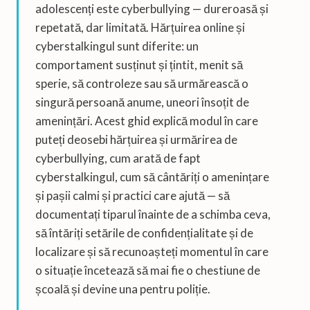
adolescenți este cyberbullying — dureroasă și
repetată, dar limitată. Hărțuirea online și
cyberstalkingul sunt diferite: un
comportament susținut și țintit, menit să
sperie, să controleze sau să urmărească o
singură persoană anume, uneori însoțit de
amenințări. Acest ghid explică modul în care
puteți deosebi hărțuirea și urmărirea de
cyberbullying, cum arată de fapt
cyberstalkingul, cum să cântăriți o amenințare
și pașii calmi și practici care ajută — să
documentați tiparul înainte de a schimba ceva,
să întăriți setările de confidențialitate și de
localizare și să recunoașteți momentul în care
o situație încetează să mai fie o chestiune de
școală și devine una pentru poliție.