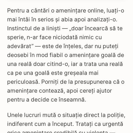
Pentru a cântări o amenințare online, luați-o
mai întâi în serios și abia apoi analizați-o.
Instinctul de a liniști — „doar încearcă să te
sperie, n-ar face niciodată nimic cu
adevărat” — este de înțeles, dar nu puteți
deosebi în mod fiabil o amenințare goală de
una reală doar citind-o, iar a trata una reală
ca pe una goală este greșeala mai
periculoasă. Porniți de la presupunerea că o
amenințare contează, apoi cereți ajutor
pentru a decide ce înseamnă.
Unele lucruri mută o situație direct la poliție,
indiferent cum a început. Tratați ca urgentă
orice amenințare credibilă cu violența —