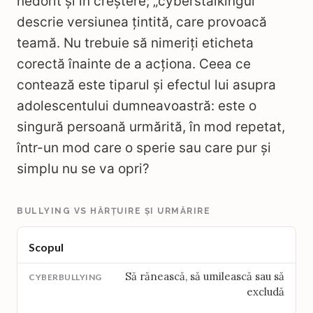
nedorit și în creștere; „cyberstalkingul”
descrie versiunea țintită, care provoacă
teamă. Nu trebuie să nimeriți eticheta
corectă înainte de a acționa. Ceea ce
contează este tiparul și efectul lui asupra
adolescentului dumneavoastră: este o
singură persoană urmărită, în mod repetat,
într-un mod care o sperie sau care pur și
simplu nu se va opri?
BULLYING VS HĂRȚUIRE ȘI URMĂRIRE
Scopul
Să rănească, să umilească sau să
excludă