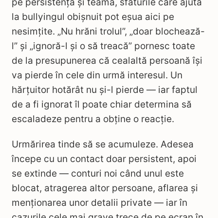
pe persistență și teamă, sfaturile care ajută
la bullyingul obișnuit pot eșua aici pe
nesimțite. „Nu hrăni trolul”, „doar blochează-
l” și „ignoră-l și o să treacă” pornesc toate
de la presupunerea că cealaltă persoană își
va pierde în cele din urmă interesul. Un
hărțuitor hotărât nu și-l pierde — iar faptul
de a fi ignorat îl poate chiar determina să
escaladeze pentru a obține o reacție.
Urmărirea tinde să se acumuleze. Adesea
începe cu un contact doar persistent, apoi
se extinde — conturi noi când unul este
blocat, atragerea altor persoane, aflarea și
menționarea unor detalii private — iar în
cazurile cele mai grave trece de pe ecran în