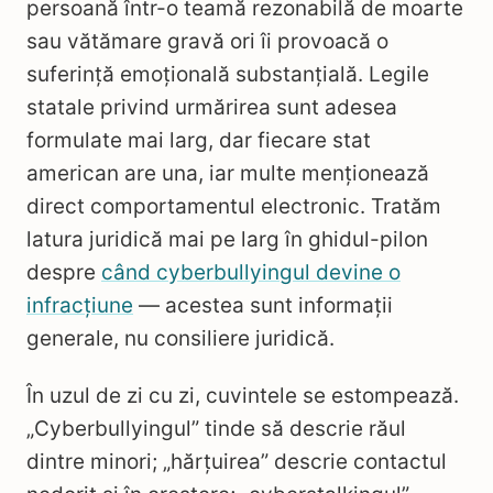
persoană într-o teamă rezonabilă de moarte
sau vătămare gravă ori îi provoacă o
suferință emoțională substanțială. Legile
statale privind urmărirea sunt adesea
formulate mai larg, dar fiecare stat
american are una, iar multe menționează
direct comportamentul electronic. Tratăm
latura juridică mai pe larg în ghidul-pilon
despre
când cyberbullyingul devine o
infracțiune
— acestea sunt informații
generale, nu consiliere juridică.
În uzul de zi cu zi, cuvintele se estompează.
„Cyberbullyingul” tinde să descrie răul
dintre minori; „hărțuirea” descrie contactul