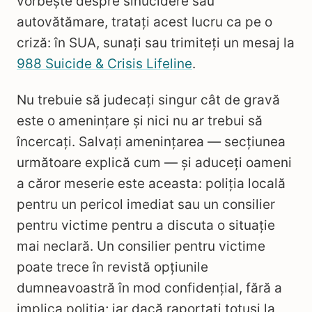
vorbește despre sinucidere sau
autovătămare, tratați acest lucru ca pe o
criză: în SUA, sunați sau trimiteți un mesaj la
988 Suicide & Crisis Lifeline
.
Nu trebuie să judecați singur cât de gravă
este o amenințare și nici nu ar trebui să
încercați. Salvați amenințarea — secțiunea
următoare explică cum — și aduceți oameni
a căror meserie este aceasta: poliția locală
pentru un pericol imediat sau un consilier
pentru victime pentru a discuta o situație
mai neclară. Un consilier pentru victime
poate trece în revistă opțiunile
dumneavoastră în mod confidențial, fără a
implica poliția; iar dacă raportați totuși la