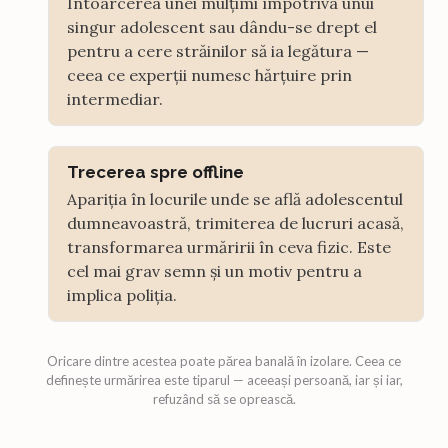
Întoarcerea unei mulțimi împotriva unui
singur adolescent sau dându-se drept el
pentru a cere străinilor să ia legătura —
ceea ce experții numesc hărțuire prin
intermediar.
Trecerea spre offline
Apariția în locurile unde se află adolescentul
dumneavoastră, trimiterea de lucruri acasă,
transformarea urmăririi în ceva fizic. Este
cel mai grav semn și un motiv pentru a
implica poliția.
Oricare dintre acestea poate părea banală în izolare. Ceea ce
definește urmărirea este tiparul — aceeași persoană, iar și iar,
refuzând să se oprească.