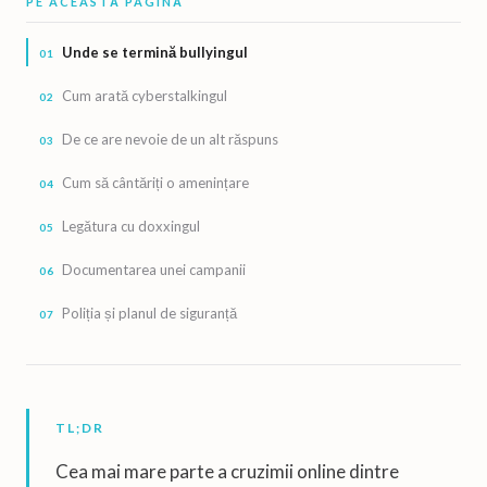
PE ACEASTĂ PAGINĂ
Unde se termină bullyingul
Cum arată cyberstalkingul
De ce are nevoie de un alt răspuns
Cum să cântăriți o amenințare
Legătura cu doxxingul
Documentarea unei campanii
Poliția și planul de siguranță
TL;DR
Cea mai mare parte a cruzimii online dintre