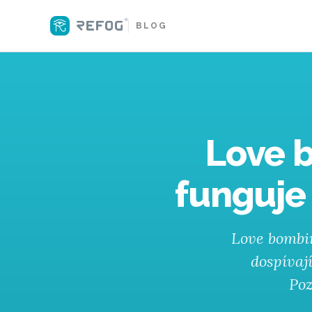
BLOG
Love b
funguje
Love bombi
dospívaj
Poz