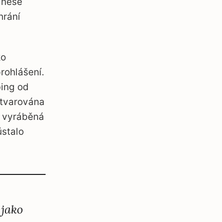
 nese
hrání
ko
prohlášení.
bing od
e tvarována
a vyráběná
ůstalo
 jako