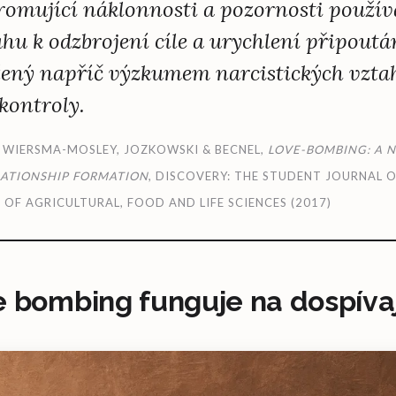
hromující náklonnosti a pozornosti použí
hu k odzbrojení cíle a urychlení připoutá
žený napříč výzkumem narcistických vzta
kontroly.
 WIERSMA-MOSLEY, JOZKOWSKI & BECNEL,
LOVE-BOMBING: A N
LATIONSHIP FORMATION
, DISCOVERY: THE STUDENT JOURNAL O
OF AGRICULTURAL, FOOD AND LIFE SCIENCES (2017)
e bombing funguje na dospívaj