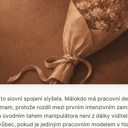
 to slovní spojení slyšela. Málokdo má pracovní def
nam, protože rozdíl mezi prvním intenzivním zam
a úvodním tahem manipulátora není z dálky vidite
ý vůbec, pokud je jediným pracovním modelem v hl