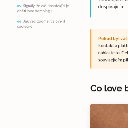
Signály, že váš dospívající je
dospívajícím.
obětí love bombingu
Jak věci zpomalit a ověřit
společně
Pokud byl váš
kontakt a platb
nahlaste to. Ce
souvisejícím pil
Co love 