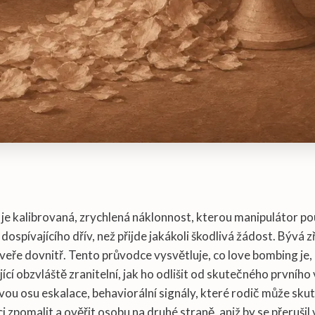
je kalibrovaná, zrychlená náklonnost, kterou manipulátor po
 dospívajícího dřív, než přijde jakákoli škodlivá žádost. Bývá z
dveře dovnitř. Tento průvodce vysvětluje, co love bombing je,
jící obzvláště zranitelní, jak ho odlišit od skutečného prvního
vou osu eskalace, behaviorální signály, které rodič může sku
ci zpomalit a ověřit osobu na druhé straně, aniž by se přerušil 