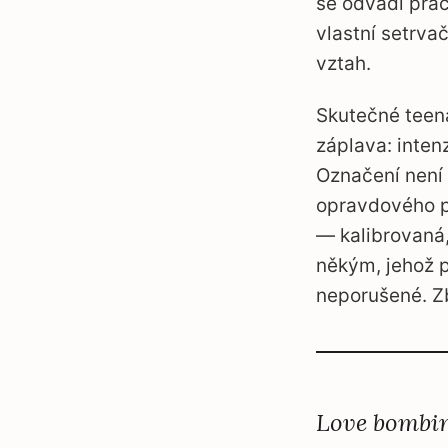
se odvádí prác
vlastní setrva
vztah.
Skutečné teen
záplava: inten
Označení není
opravdového pr
— kalibrovaná,
někým, jehož p
neporušené. Zb
Love bombing