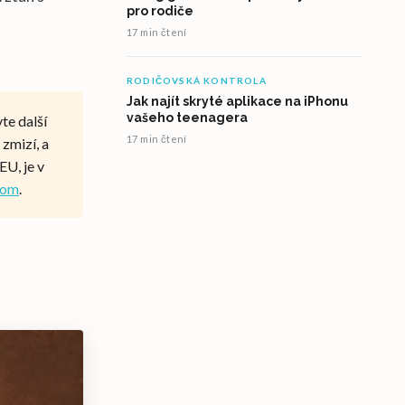
pro rodiče
17 min čtení
RODIČOVSKÁ KONTROLA
Jak najít skryté aplikace na iPhonu
vašeho teenagera
te další
17 min čtení
 zmizí, a
EU, je v
 tom
.