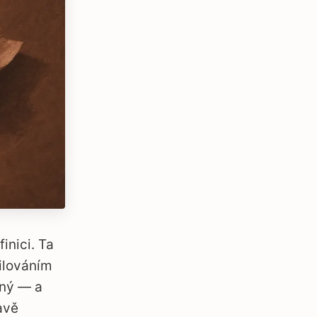
inici. Ta
ilováním
lný — a
avě