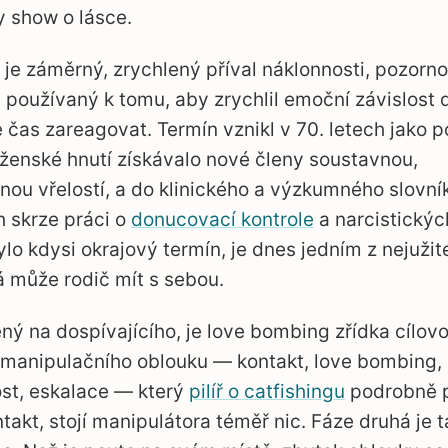
ty show o lásce.
je záměrný, zrychlený příval náklonnosti, pozornos
 používaný k tomu, aby zrychlil emoční závislost d
 čas zareagovat. Termín vznikl v 70. letech jako p
ženské hnutí získávalo nové členy soustavnou,
ou vřelostí, a do klinického a výzkumného slovník
h skrze práci o
donucovací kontrole
a narcistickýc
ylo kdysi okrajový termín, je dnes jedním z nejužit
á může rodič mít s sebou.
ný na dospívajícího, je love bombing zřídka cílovo
 manipulačního oblouku — kontakt, love bombing, 
ost, eskalace — který
pilíř o catfishingu
podrobně p
ntakt, stojí manipulátora téměř nic. Fáze druhá je 