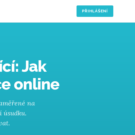
PŘIHLÁŠENÍ
cí: Jak
e online
zaměřené na
í úsudku.
vat.