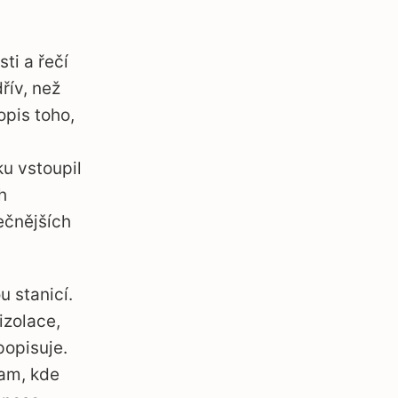
ti a řečí
řív, než
opis toho,
u vstoupil
h
ečnějších
u stanicí.
izolace,
opisuje.
tam, kde