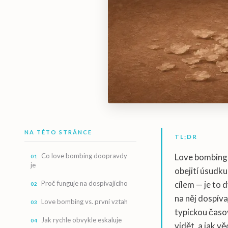
NA TÉTO STRÁNCE
TL;DR
Co love bombing doopravdy
Love bombing 
je
obejití úsudku
Proč funguje na dospívajícího
cílem — je to 
na něj dospíva
Love bombing vs. první vztah
typickou časo
Jak rychle obvykle eskaluje
vidět, a jak vě