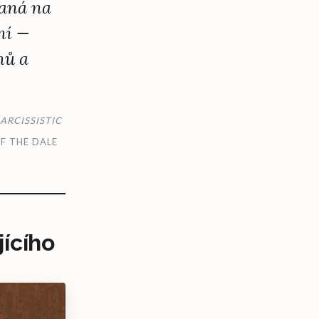
vaná na
ní —
hů a
ARCISSISTIC
F THE DALE
ícího