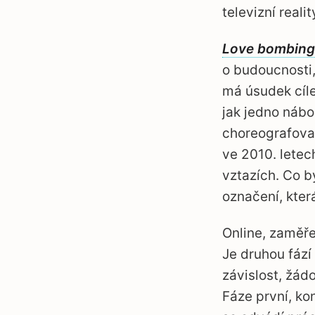
televizní reali
Love bombing
o budoucnosti,
má úsudek cíle
jak jedno nábo
choreografovan
ve 2010. letec
vztazích. Co b
označení, kter
Online, zaměře
Je druhou fází
závislost, žád
Fáze první, ko