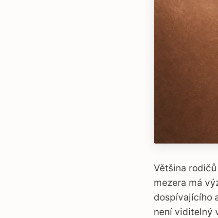
Většina rodičů
mezera má výz
dospívajícího 
není viditeln