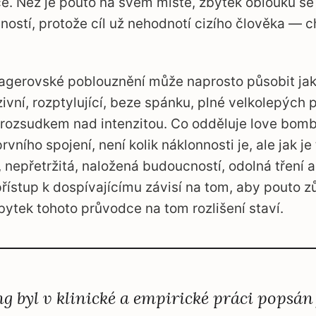
e. Než je pouto na svém místě, zbytek oblouku se
čností, protože cíl už nehodnotí cizího člověka — c
agerovské poblouznění může naprosto působit ja
zivní, rozptylující, beze spánku, plné velkolepých 
 rozsudkem nad intenzitou. Co odděluje love bom
vního spojení, není kolik náklonnosti je, ale jak j
 nepřetržitá, naložená budoucností, odolná tření 
řístup k dospívajícímu závisí na tom, aby pouto z
ytek tohoto průvodce na tom rozlišení staví.
 byl v klinické a empirické práci popsán