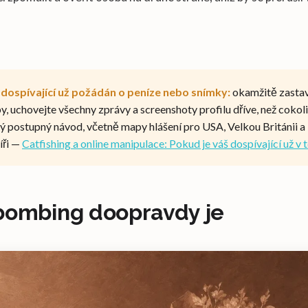
 dospívající už požádán o peníze nebo snímky:
okamžitě zastav
y, uchovejte všechny zprávy a screenshoty profilu dříve, než cokoli
lý postupný návod, včetně mapy hlášení pro USA, Velkou Británii a 
íři —
Catfishing a online manipulace: Pokud je váš dospívající už v
bombing doopravdy je