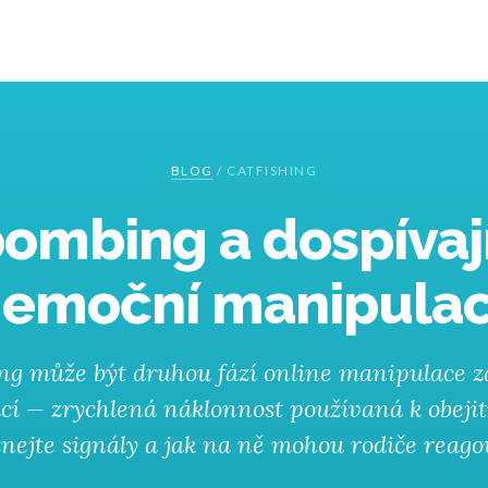
BLOG
/
CATFISHING
ombing a dospívají
 emoční manipulac
ng může být druhou fází online manipulace 
ící — zrychlená náklonnost používaná k obejit
nejte signály a jak na ně mohou rodiče reago