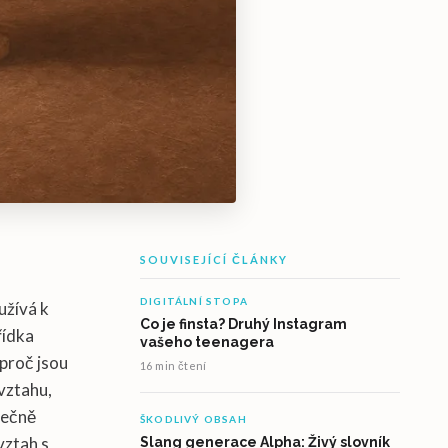
SOUVISEJÍCÍ ČLÁNKY
DIGITÁLNÍ STOPA
užívá k
Co je finsta? Druhý Instagram
řídka
vašeho teenagera
 proč jsou
16 min čtení
 vztahu,
tečně
ŠKODLIVÝ OBSAH
vztah s
Slang generace Alpha: Živý slovník