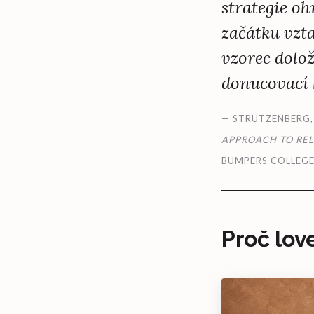
strategie o
začátku vzta
vzorec dolo
donucovací 
— STRUTZENBERG,
APPROACH TO RE
BUMPERS COLLEGE 
Proč lov