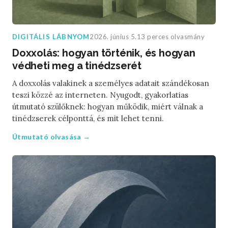
DIGITÁLIS LÁBNYOM
2026. június 5.
13 perces olvasmány
Doxxolás: hogyan történik, és hogyan
védheti meg a tinédzserét
A doxxolás valakinek a személyes adatait szándékosan
teszi közzé az interneten. Nyugodt, gyakorlatias
útmutató szülőknek: hogyan működik, miért válnak a
tinédzserek célponttá, és mit lehet tenni.
Útmutató olvasása →