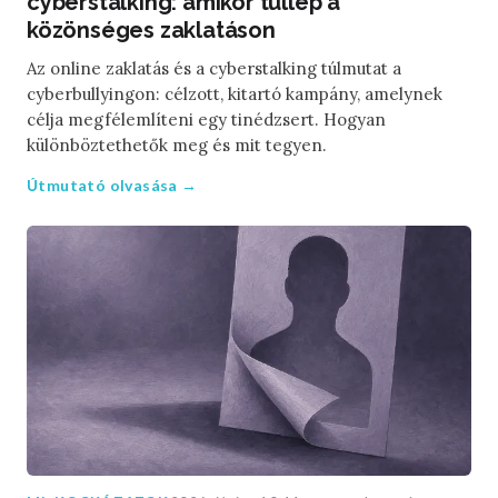
cyberstalking: amikor túllép a
közönséges zaklatáson
Az online zaklatás és a cyberstalking túlmutat a
cyberbullyingon: célzott, kitartó kampány, amelynek
célja megfélemlíteni egy tinédzsert. Hogyan
különböztethetők meg és mit tegyen.
Útmutató olvasása →