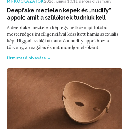
MI-KOCKÁZATOK
2026. június 10.
11 perces olvasmány
Deepfake meztelen képek és „nudify”
appok: amit a szülőknek tudniuk kell
A deepfake meztelen kép egy hétköznapi fotóból
mesterséges intelligenciával készített hamis szexuális
kép. Higgadt szülői útmutató a nudify appokhoz: a
törvény, a reagálás és mit mondjon elsőként.
Útmutató olvasása →