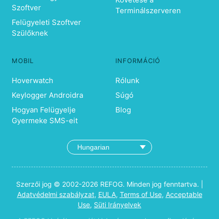
Szoftver
Terminálszerveren
Felügyeleti Szoftver
Szülőknek
MOBIL
INFORMÁCIÓ
Hoverwatch
Rólunk
Keylogger Androidra
Súgó
Hogyan Felügyelje
Blog
Gyermeke SMS-eit
Szerzői jog © 2002-2026 REFOG. Minden jog fenntartva. |
Adatvédelmi szabályzat
,
EULA
,
Terms of Use
,
Acceptable
Use
,
Süti Irányelvek