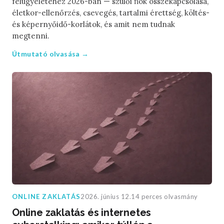
felügyeletéhez 2026-ban — szülői fiók összekapcsolása,
életkor-ellenőrzés, csevegés, tartalmi érettség, költés-
és képernyőidő-korlátok, és amit nem tudnak
megtenni.
Útmutató olvasása →
ONLINE ZAKLATÁS
2026. június 12.
14 perces olvasmány
Online zaklatás és internetes