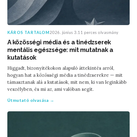
KÁROS TARTALOM
2026. június 3.
11 perces olvasmány
A közösségi média és a tinédzserek
mentális egészsége: mit mutatnak a
kutatások
Higgadt, bizonyítékokon alapuló áttekintés arról,
hogyan hat a közösségi média a tinédzserekre — mit
támasztanak alá a kutatások, mit nem, ki van leginkább
veszélyben, és mi az, ami valóban segít.
Útmutató olvasása →