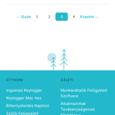
← Újabb
1
2
3
4
Régebbi →
OTTHONI
ÜZLETI
Ingyenes Keylogger
Munkavállalók Felügyeleti
Szoftvere
Keylogger Mac-hez
Alkalmazottak
Billentyűleütés Naplózó
Tevékenységeinek
Szülői Felügyeleti
Követése a