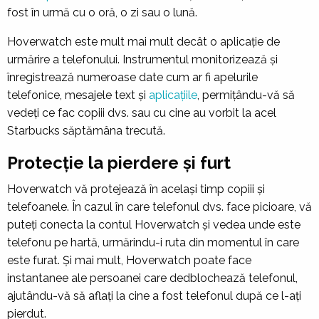
fost în urmă cu o oră, o zi sau o lună.
Hoverwatch este mult mai mult decât o aplicație de
urmărire a telefonului. Instrumentul monitorizează și
înregistrează numeroase date cum ar fi apelurile
telefonice, mesajele text și
aplicațiile
, permițându-vă să
vedeți ce fac copiii dvs. sau cu cine au vorbit la acel
Starbucks săptămâna trecută.
Protecție la pierdere și furt
Hoverwatch vă protejează în același timp copiii și
telefoanele. În cazul în care telefonul dvs. face picioare, vă
puteți conecta la contul Hoverwatch și vedea unde este
telefonu pe hartă, urmărindu-i ruta din momentul în care
este furat. Și mai mult, Hoverwatch poate face
instantanee ale persoanei care dedblochează telefonul,
ajutându-vă să aflați la cine a fost telefonul după ce l-ați
pierdut.