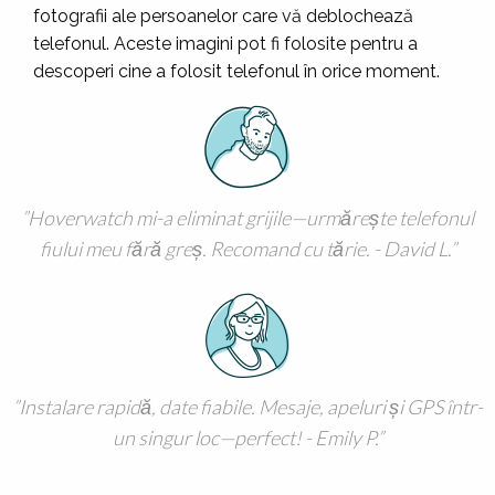
fotografii ale persoanelor care vă deblochează
telefonul. Aceste imagini pot fi folosite pentru a
descoperi cine a folosit telefonul în orice moment.
Hoverwatch mi-a eliminat grijile—urmărește telefonul
fiului meu fără greș. Recomand cu tărie. - David L.
Instalare rapidă, date fiabile. Mesaje, apeluri și GPS într-
un singur loc—perfect! - Emily P.