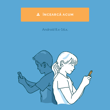
ÎNCEARCĂ ACUM
Android 8.x-16.x.