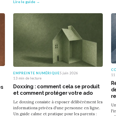
Lire le guide →
CO
EMPREINTE NUMÉRIQUE
5 juin 2026
11 
13 min de lecture
R
Doxxing : comment cela se produit
es
de
et comment protéger votre ado
r
Le doxxing consiste à exposer délibérément les
Un
informations privées d'une personne en ligne.
l'
Un guide calme et pratique pour les parents :