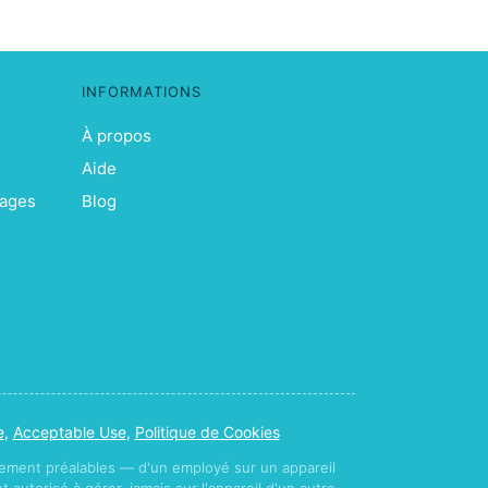
INFORMATIONS
À propos
Aide
sages
Blog
e
,
Acceptable Use
,
Politique de Cookies
ement préalables — d'un employé sur un appareil
autorisé à gérer, jamais sur l'appareil d'un autre