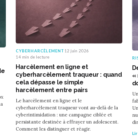
CYBERHARCÈLEMENT
12 juin 2026
14 min de lecture
RI
Harcèlement en ligne et
D
de
cyberharcèlement traqueur : quand
« 
cela dépasse le simple
d
harcèlement entre pairs
Un
ox
Le harcèlement en ligne et le
fa
la
cyberharcèlement traqueur vont au-delà de la
Un
cyberintimidation : une campagne ciblée et
nu
persistante destinée à effrayer un adolescent.
di
Comment les distinguer et réagir.
Li