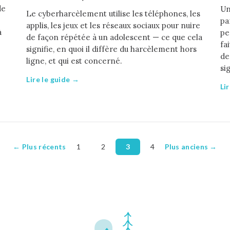
de
Un
Le cyberharcèlement utilise les téléphones, les
pa
applis, les jeux et les réseaux sociaux pour nuire
à
pe
de façon répétée à un adolescent — ce que cela
fa
signifie, en quoi il diffère du harcèlement hors
de
ligne, et qui est concerné.
si
Lire le guide →
Li
← Plus récents
1
2
3
4
Plus anciens →