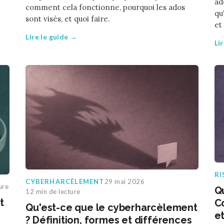
ad
comment cela fonctionne, pourquoi les ados
qu
sont visés, et quoi faire.
et
Lire le guide →
Li
RI
CYBERHARCÈLEMENT
29 mai 2026
ure
Q
12 min de lecture
t
Co
Qu'est-ce que le cyberharcèlement
et
? Définition, formes et différences