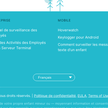
EPRISE
MOBILE
el de surveillance des
Hoverwatch
oyés
Keylogger pour Android
 des Activités des Employés
Comment surveiller les mes
n Serveur Terminal
texte d'un enfant
us droits réservés. |
Politique de confidentialité
,
EULA
,
Terms of Us
 de votre propre enfant mineur ou — moyennant information et consent
nt sur des appareils qui vous appartiennent ou que vous êtes légalement 