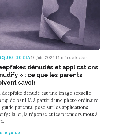
SQUES DE L’IA
10 juin 2026
11 min de lecture
eepfakes dénudés et applications
nudify » : ce que les parents
oivent savoir
 deepfake dénudé est une image sexuelle
briquée par l'IA à partir d'une photo ordinaire.
 guide parental posé sur les applications
dify : la loi, la réponse et les premiers mots à
re.
re le guide →