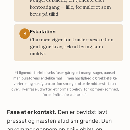
Penge, et billede, en tjeneste eller
kontoadgang — lille, formuleret som
bevis på tillid.
Eskalation
6
Charmen viger for trusler: sextortion,
gentagne krav, rekruttering som
muldyr.
Et lignende forløb i seks faser går igen i mange sager, uanset
manipulatorens endelige mål — men hastighed og rækkefølge
varierer, og hurtig sextortion springer ofte de midterste faser
over. Hver fase udnytter et normalt behov: for opmærksomhed,
for intimitet, for at høre til.
Fase et er kontakt.
Den er bevidst lavt
presset og næsten altid smigrende. Den
ankommer gennem en spil-lobby, en