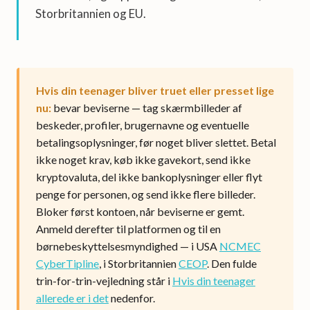
Storbritannien og EU.
Hvis din teenager bliver truet eller presset lige
nu:
bevar beviserne — tag skærmbilleder af
beskeder, profiler, brugernavne og eventuelle
betalingsoplysninger, før noget bliver slettet. Betal
ikke noget krav, køb ikke gavekort, send ikke
kryptovaluta, del ikke bankoplysninger eller flyt
penge for personen, og send ikke flere billeder.
Bloker først kontoen, når beviserne er gemt.
Anmeld derefter til platformen og til en
børnebeskyttelsesmyndighed — i USA
NCMEC
CyberTipline
, i Storbritannien
CEOP
. Den fulde
trin-for-trin-vejledning står i
Hvis din teenager
allerede er i det
nedenfor.