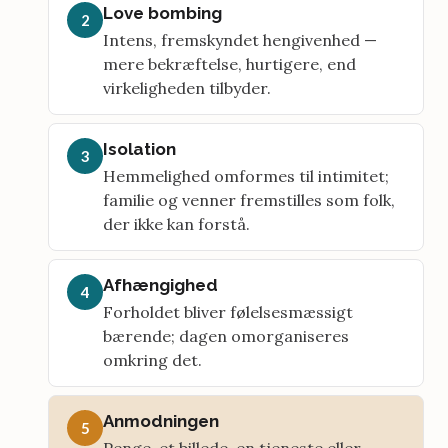
Love bombing
2
Intens, fremskyndet hengivenhed —
mere bekræftelse, hurtigere, end
virkeligheden tilbyder.
Isolation
3
Hemmelighed omformes til intimitet;
familie og venner fremstilles som folk,
der ikke kan forstå.
Afhængighed
4
Forholdet bliver følelsesmæssigt
bærende; dagen omorganiseres
omkring det.
Anmodningen
5