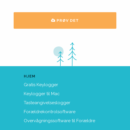
PRØV DET
HJEM
Gratis Keylogger
Keylogger til Mac
Tasteangivelseslogger
Forældrekontrolsoftware
Overvågningssoftware til Forældre