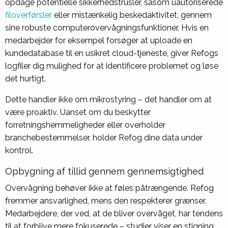
opdage potentielle sikkerhedstrusler, såsom uautoriserede
filoverførsler
eller mistænkelig beskedaktivitet, gennem
sine robuste computerovervågningsfunktioner. Hvis en
medarbejder for eksempel forsøger at uploade en
kundedatabase til en usikret cloud-tjeneste, giver Refogs
logfiler dig mulighed for at identificere problemet og løse
det hurtigt.
Dette handler ikke om mikrostyring – det handler om at
være proaktiv. Uanset om du beskytter
forretningshemmeligheder eller overholder
branchebestemmelser, holder Refog dine data under
kontrol.
Opbygning af tillid gennem gennemsigtighed
Overvågning behøver ikke at føles påtrængende. Refog
fremmer ansvarlighed, mens den respekterer grænser.
Medarbejdere, der ved, at de bliver overvåget, har tendens
til at forblive mere fokuserede – studier viser en stigning