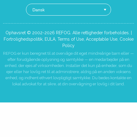
Ophavsret © 2002-2026 REFOG. Alle rettigheder forbeholdes. |
Fortrolighedspolitik
,
EULA
,
Terms of Use
,
Acceptable Use
,
Cookie
Policy
REFOG er kun beregnet til at overvåge dit eget mindreårige barn eller —
efter forudgående oplysning og samtykke — en medarbejder på en
enhed, der ejes af virksomheden. Installer det kun på enheder, som du
ejer eller har lovlig ret til at administrere, aldrig på en anden voksens
enhed, og indhent ethvert lovpligtigt samtykke. Du bedes kontakte en
lokal advokat for at sikre, at din overvågning er lovlig i dit land.