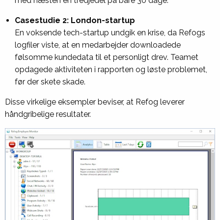
med næsten en tredjedel på bare 30 dage.
Casestudie 2: London-startup
En voksende tech-startup undgik en krise, da Refogs
logfiler viste, at en medarbejder downloadede
følsomme kundedata til et personligt drev. Teamet
opdagede aktiviteten i rapporten og løste problemet,
før der skete skade.
Disse virkelige eksempler beviser, at Refog leverer
håndgribelige resultater.