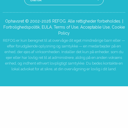
Ophavsret © 2002-2026 REFOG. Alle rettigheder forbeholdes. |
Fortrolighedspolitik
,
EULA
,
Terms of Use
,
Acceptable Use
,
Cookie
Policy
REFOG er kun beregnet til at overvåge dit eget mindreårige barn eller —
efter forudgående oplysning og samtykke — en medarbejder på en
enhed, der ejes af virksomheden. Installer det kun på enheder, som du
ejer eller har lovlig ret til at administrere, aldrig på en anden voksens
enhed, og indhent ethvert lovpligtigt samtykke. Du bedes kontakte en
lokal advokat for at sikre, at din overvågning er lovlig i dit land.