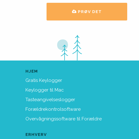
PRØV DET
HJEM
Gratis Keylogger
Keylogger til Mac
Tasteangivelseslogger
Forældrekontrolsoftware
Overvågningssoftware til Forældre
ERHVERV