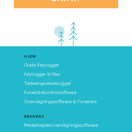
HJEM
Gratis Keylogger
Keylogger til Mac
Tasteangivelseslogger
Forældrekontrolsoftware
Overvågningssoftware til Forældre
ERHVERV
Medarbejderovervågningssoftware