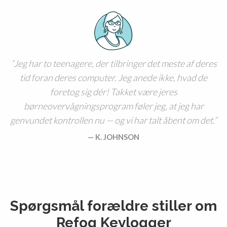
Jeg har to teenagere, der tilbringer det meste af deres
tid foran deres computer. Jeg anede ikke, hvad de
foretog sig dér! Takket være jeres
børneovervågningsprogram føler jeg, at jeg har
genvundet kontrollen nu — og vi har talt åbent om det.
K. JOHNSON
Spørgsmål forældre stiller om
Refog Keylogger