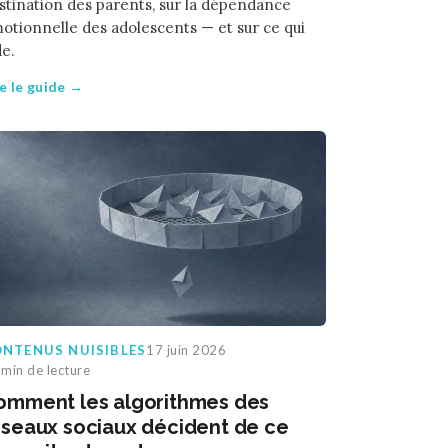
stination des parents, sur la dépendance
otionnelle des adolescents — et sur ce qui
de.
re le guide →
NTENUS NUISIBLES
17 juin 2026
min de lecture
omment les algorithmes des
éseaux sociaux décident de ce