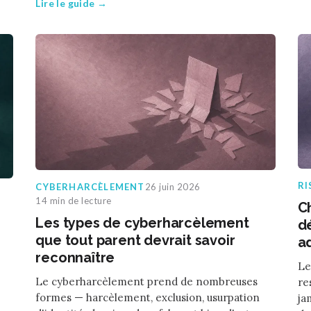
Lire le guide →
RI
CYBERHARCÈLEMENT
26 juin 2026
14 min de lecture
C
Les types de cyberharcèlement
d
que tout parent devrait savoir
a
reconnaître
Le
Le cyberharcèlement prend de nombreuses
re
formes — harcèlement, exclusion, usurpation
ja