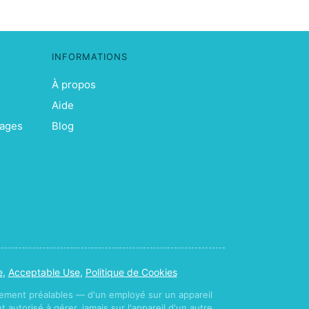
INFORMATIONS
À propos
Aide
sages
Blog
e
,
Acceptable Use
,
Politique de Cookies
ement préalables — d'un employé sur un appareil
autorisé à gérer, jamais sur l'appareil d'un autre