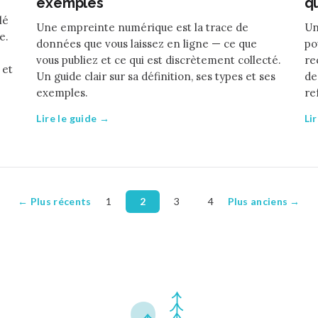
exemples
q
lé
Une empreinte numérique est la trace de
Un
e.
données que vous laissez en ligne — ce que
po
vous publiez et ce qui est discrètement collecté.
re
 et
Un guide clair sur sa définition, ses types et ses
de
exemples.
re
Lire le guide →
Li
← Plus récents
1
2
3
4
Plus anciens →