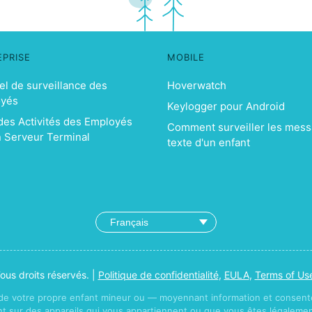
EPRISE
MOBILE
el de surveillance des
Hoverwatch
oyés
Keylogger pour Android
 des Activités des Employés
Comment surveiller les mes
n Serveur Terminal
texte d'un enfant
us droits réservés. |
Politique de confidentialité
,
EULA
,
Terms of Us
 de votre propre enfant mineur ou — moyennant information et consent
nt sur des appareils qui vous appartiennent ou que vous êtes légalement 