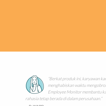
Berkat produk ini, karyawan kam
menghabiskan waktu mengobrol d
Employee Monitor membantu ka
rahasia tetap berada di dalam perusahaan.