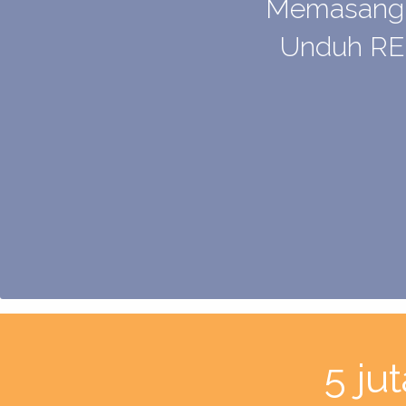
Memasang p
Unduh RE
5 ju