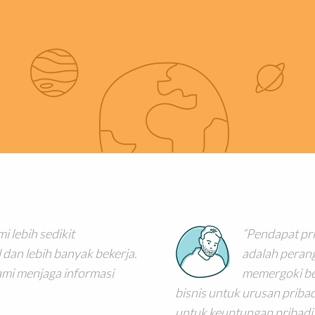
i lebih sedikit
Pendapat pri
an lebih banyak bekerja.
adalah perang
mi menjaga informasi
memergoki b
bisnis untuk urusan prib
untuk keuntungan pribadi.