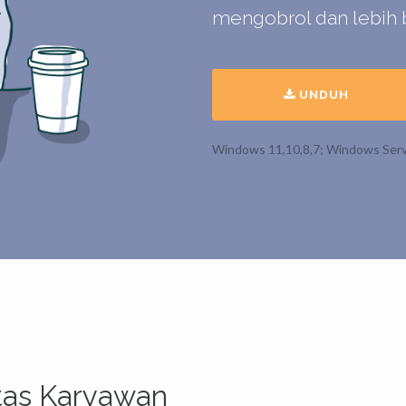
mengobrol dan lebih 
UNDUH
Windows 11,10,8,7; Windows Serv
itas Karyawan