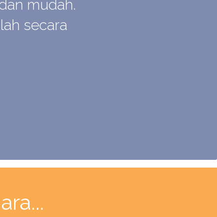
 dan mudah.
ah secara
ra...