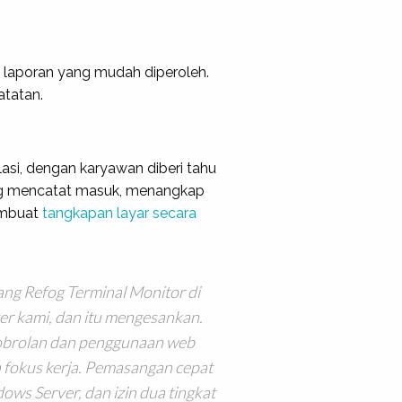
 laporan yang mudah diperoleh.
atatan.
lasi, dengan karyawan diberi tahu
ang mencatat masuk, menangkap
embuat
tangkapan layar secara
ng Refog Terminal Monitor di
er kami, dan itu mengesankan.
obrolan dan penggunaan web
fokus kerja. Pemasangan cepat
ws Server, dan izin dua tingkat