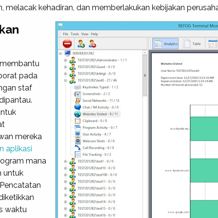
n, melacak kehadiran, dan memberlakukan kebijakan perusah
kan
k membantu
porat pada
ngan staf
dipantau.
untuk
at
awan mereka
 aplikasi
rogram mana
n untuk
Pencatatan
iketikkan
s waktu