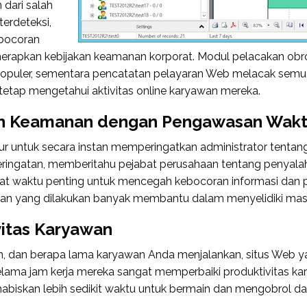
 dari salah
terdeteksi,
bocoran
erapkan kebijakan keamanan korporat. Modul pelacakan o
populer, sementara pencatatan pelayaran Web melacak semua
etap mengetahui aktivitas online karyawan mereka.
n Keamanan dengan Pengawasan Wakt
 untuk secara instan memperingatkan administrator tentang a
peringatan, memberitahu pejabat perusahaan tentang penyala
pat waktu penting untuk mencegah kebocoran informasi dan
an yang dilakukan banyak membantu dalam menyelidiki mas
itas Karyawan
n, dan berapa lama karyawan Anda menjalankan, situs Web y
lama jam kerja mereka sangat memperbaiki produktivitas ka
abiskan lebih sedikit waktu untuk bermain dan mengobrol da