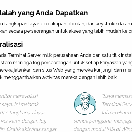
dalah yang Anda Dapatkan
tangkapan layar, percakapan obrolan, dan keystroke dalam
rkan secara perseorangan untuk akses yang lebih mudah ke c
alisasi
a Terminal Server milik perusahaan Anda dari satu titik insta
 Sistem menjaga log perseorangan untuk setiap karyawan y
 mereka jalankan dan situs Web yang mereka kunjungi, dan m
k menggambarkan aktivitas mereka dengan lebih baik.
nitor merevolusi
Saya memasa
saya. Ini melacak
Terminal Serv
dan tangkapan layar
Ini merekam 
ver kami, dengan log
semua pengguna, menjaga 
ih. Grafik aktivitas sangat
dengan modul MSI di Windo