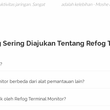
tivitas jaringan. Sangat
adalah kelebihan - Moshe 
 Sering Diajukan Tentang Refog 
r?
tor berbeda dari alat pemantauan lain?
ak oleh Refog Terminal Monitor?