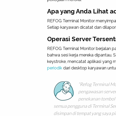
Apa yang Anda Lihat a
REFOG Terminal Monitor menyimpan 
Setiap karyawan dicatat dan dilapo
Operasi Server Tersentr
REFOG Terminal Monitor berjalan pad
bahwa sesi kerja mereka dipantau.
keystroke, mencatat aplikasi yang
periodik
dari desktop karyawan untu
Refog Terminal Mo
pengawasan server 
penekanan tombol 
semua pengguna di Terminal Ser
disimpan di tempat yang saya pil