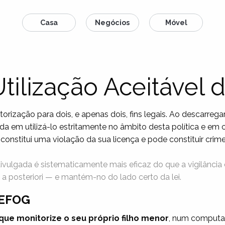
Casa
Negócios
Móvel
 Utilização Aceitável
zação para dois, e apenas dois, fins legais. Ao descarregar, i
a em utilizá-lo estritamente no âmbito desta política e em 
a constitui uma violação da sua licença e pode constituir crime
ivulgada é sistematicamente mais eficaz do que a vigilância 
 posteriori — e mantém-no do lado certo da lei.
REFOG
que monitorize o seu próprio filho menor
, num computad