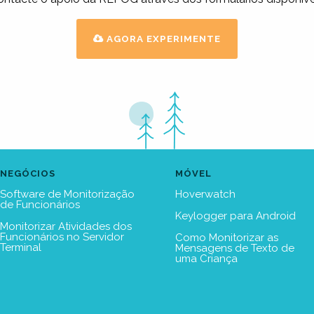
AGORA EXPERIMENTE
NEGÓCIOS
MÓVEL
Software de Monitorização
Hoverwatch
de Funcionários
Keylogger para Android
Monitorizar Atividades dos
Funcionários no Servidor
Como Monitorizar as
Terminal
Mensagens de Texto de
uma Criança