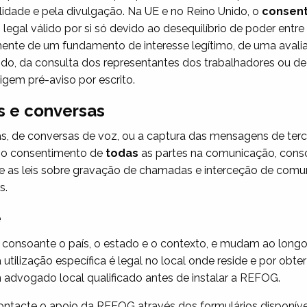
lidade e pela divulgação. Na UE e no Reino Unido, o
consen
egal válido por si só devido ao desequilíbrio de poder entr
te de um fundamento de interesse legítimo, de uma avaliaç
igido, da consulta dos representantes dos trabalhadores ou 
gem pré-aviso por escrito.
 e conversas
s, de conversas de voz, ou a captura das mensagens de te
r o consentimento de
todas
as partes na comunicação, consoa
que as leis sobre gravação de chamadas e interceção de comu
s.
e
m consoante o país, o estado e o contexto, e mudam ao longo
 utilização específica é legal no local onde reside e por obt
um advogado local qualificado antes de instalar a REFOG.
contacte o apoio da REFOG através dos formulários disponívei