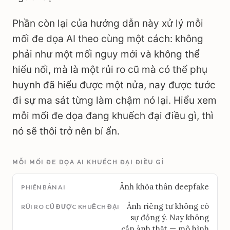
Phần còn lại của hướng dẫn này xử lý mỗi
mối đe dọa AI theo cùng một cách: không
phải như một mối nguy mới và không thể
hiểu nổi, mà là một rủi ro cũ mà có thể phụ
huynh đã hiểu được một nửa, nay được tước
đi sự ma sát từng làm chậm nó lại. Hiểu xem
mỗi mối đe dọa đang khuếch đại điều gì, thì
nó sẽ thôi trở nên bí ẩn.
MỖI MỐI ĐE DỌA AI KHUẾCH ĐẠI ĐIỀU GÌ
Ảnh khỏa thân deepfake
Ảnh riêng tư không có
sự đồng ý. Nay không
cần ảnh thật — mô hình