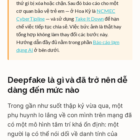
thứ gì bị xóa hoặc chặn. Sau đó báo cáo cho một
cơ quan bảo vệ trẻ em — ở Hoa Kỳ là
NCMEC
CyberTipline
— và sử dụng
Take It Down
để hạn
chế việc tiếp tục chia sẻ. Việc bức ảnh là thật hay
tổng hợp không làm thay đổi các bước này.
Hướng dẫn đầy đủ nằm trong phần
Báo cáo lạm
dụng AI
ở bên dưới.
Deepfake là gì và đã trở nên dễ
dàng đến mức nào
Trong gần như suốt thập kỷ vừa qua, một
phụ huynh lo lắng về con mình trên mạng đã
có một mô hình tâm trí khá ổn định: một
người lạ có thể nói dối về danh tính của