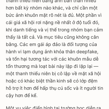
thanh thiếu niên đăng ảnh bản thân nhiều
hơn bất kỳ nhóm nào khác, và chỉ cần một
bức ảnh khuôn mặt rõ nét là đủ. Một phần vì
cái giá xã hội rơi nặng nề nhất ở độ tuổi đó,
khi danh tiếng và vị thế trong nhóm bạn cảm
thấy là tất cả. Và mục tiêu cũng không cân
bằng. Các em gái áp đảo là đối tượng của
hành vi lạm dụng ảnh khỏa thân deepfake,
và tổn hại tương tác với các khuôn mẫu dễ
tổn thương mà loạt bài này lặp đi lặp lại —
một thanh thiếu niên bị cô lập về mặt xã hội
hoặc có khác biệt thần kinh sẽ có lớp đệm
hỗ trợ ít hơn để hấp thụ cú sốc và ít người tin
cậy hơn để kể.
Một vụ việc điển hình tại trường học diễn ra