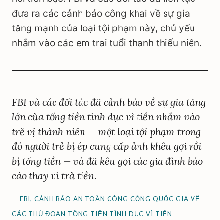
đưa ra các cảnh báo công khai về sự gia
tăng mạnh của loại tội phạm này, chủ yếu
nhắm vào các em trai tuổi thanh thiếu niên.
FBI và các đối tác đã cảnh báo về sự gia tăng
lớn của tống tiền tình dục vì tiền nhắm vào
trẻ vị thành niên — một loại tội phạm trong
đó người trẻ bị ép cung cấp ảnh khêu gợi rồi
bị tống tiền — và đã kêu gọi các gia đình báo
cáo thay vì trả tiền.
—
FBI, CẢNH BÁO AN TOÀN CÔNG CỘNG QUỐC GIA VỀ
CÁC THỦ ĐOẠN TỐNG TIỀN TÌNH DỤC VÌ TIỀN