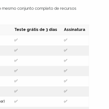
m o mesmo conjunto completo de recursos
Teste grátis de 3 dias
Assinatura
✅
✅
✅
✅
✅
✅
✅
✅
✅
✅
✅
✅
er)
✅
✅