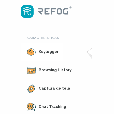
CARACTERÍSTICAS
Keylogger
Browsing History
Captura de tela
Chat Tracking