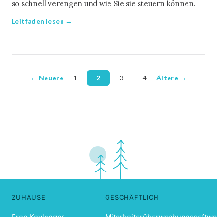
so schnell verengen und wie Sie sie steuern können.
Leitfaden lesen →
← Neuere
1
2
3
4
Ältere →
ZUHAUSE
GESCHÄFTLICH
Free Keylogger
Mitarbeiterüberwachungssoftwa