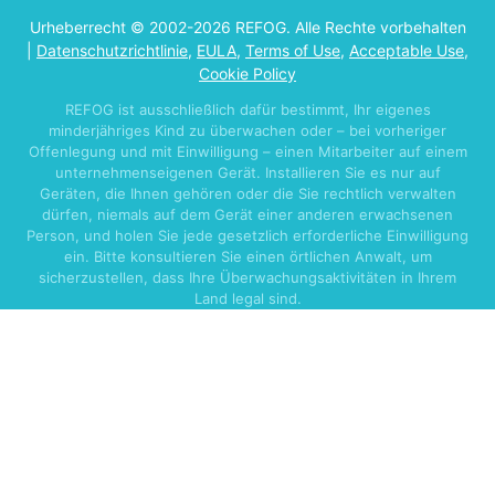
Urheberrecht © 2002-2026 REFOG. Alle Rechte vorbehalten
|
Datenschutzrichtlinie
,
EULA
,
Terms of Use
,
Acceptable Use
,
Cookie Policy
REFOG ist ausschließlich dafür bestimmt, Ihr eigenes
minderjähriges Kind zu überwachen oder – bei vorheriger
Offenlegung und mit Einwilligung – einen Mitarbeiter auf einem
unternehmenseigenen Gerät. Installieren Sie es nur auf
Geräten, die Ihnen gehören oder die Sie rechtlich verwalten
dürfen, niemals auf dem Gerät einer anderen erwachsenen
Person, und holen Sie jede gesetzlich erforderliche Einwilligung
ein. Bitte konsultieren Sie einen örtlichen Anwalt, um
sicherzustellen, dass Ihre Überwachungsaktivitäten in Ihrem
Land legal sind.