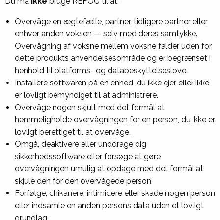
Du må
ikke
bruge REFOG til at:
Overvåge en ægtefælle, partner, tidligere partner eller
enhver anden voksen — selv med deres samtykke.
Overvågning af voksne mellem voksne falder uden for
dette produkts anvendelsesområde og er begrænset i
henhold til platforms- og databeskyttelseslove.
Installere softwaren på en enhed, du ikke ejer eller ikke
er lovligt bemyndiget til at administrere.
Overvåge nogen skjult med det formål at
hemmeligholde overvågningen for en person, du ikke er
lovligt berettiget til at overvåge.
Omgå, deaktivere eller unddrage dig
sikkerhedssoftware eller forsøge at gøre
overvågningen umulig at opdage med det formål at
skjule den for den overvågede person.
Forfølge, chikanere, intimidere eller skade nogen person
eller indsamle en anden persons data uden et lovligt
grundlag.