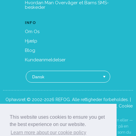
Hvordan Man Overvåger et Barns SMS-
beskeder
INFO
Om Os
Hjælp
Blog
Kundeanmeldelser
Ophavsret © 2002-2026 REFOG. Alle rettigheder forbeholdes. |
Fortrolighedspolitik
,
EULA
,
Terms of Use
,
Acceptable Use
,
Cookie
Policy
This website uses cookies to ensure you get
REFOG er kun beregnet til at overvåge dit eget mindreårige barn eller —
the best experience on our website.
efter forudgående oplysning og samtykke — en medarbejder på en
enhed, der ejes af virksomheden. Installer det kun på enheder, som du
Learn more about our cookie policy