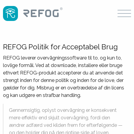
REFOG Politik for Acceptabel Brug
REFOG leverer overvågningssoftware til to, og kun to,
lovlige formål. Ved at downloade, installere eller bruge
ethvert REFOG-produkt accepterer du at anvende det
strengt inden for denne politik og inden for de love, der
gælder for dig. Misbrug er en overtrædelse af din licens
og kan udgøre en strafbar handling.
Gennemsigtig, oplyst overvågning er konsekvent
mere effektiv end skjult overvågning, fordi den
ændrer adfærd ved kilden frem for efterfølgende —
og den holder dig på den rigtige side af loven.