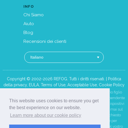
INFO
Chi Siamo
Aiuto
Blog
Recensioni dei clienti
Copyright © 2002-2026 REFOG. Tutti i diritti riservati. |
Politica
della privacy
,
EULA
,
Terms of Use
,
Acceptable Use
,
Cookie Policy
REFOG è destinato esclusivamente al monitoraggio del proprio figlio
minorenne oppure — previa informativa e consenso — di un dipendente
This website uses cookies to ensure you get
su un dispositivo di proprietà dell'azienda. Installatelo solo su dispositivi
the best experience on our website.
di vostra proprietà o che siete legalmente autorizzati a gestire, mai sul
dispositivo di un altro adulto, e ottenete qualsiasi consenso richiesto
Learn more about our cookie policy
dalla legge. Vi preghiamo di consultare un avvocato locale per
assicurarvi che le vostre attività di monitoraggio siano legali nel vostro