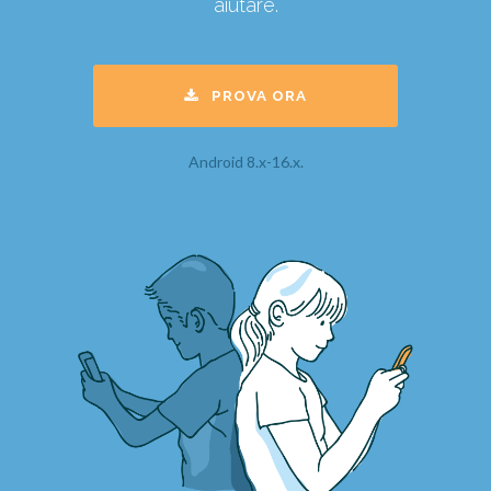
aiutare.
PROVA ORA
Android 8.x-16.x.