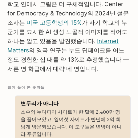
학교 안에서 그림은 더 구체적입니다. Center
for Democracy & Technology의 2024년 설문
조사는
미국 고등학생의 15%
가 자기 학교의 누
군가를 묘사한 AI 생성 노골적 이미지를 적어도
하나는 알고 있음을 발견했습니다.
Internet
Matters
의 영국 연구는 누드 딥페이크를 어느
정도 경험한 십 대를 약 13%로 추정했습니다 —
서른 명 학급에서 대략 네 명입니다.
쉽게 풀어 본 숫자들
변두리가 아니다
소수의 누디파이 사이트가 한 달에 2,400만 명
을 끌어모았고, 열여섯 사이트가 반년에 2억 회
넘게 방문되었습니다. 이 도구들은 변방이 아니
라 주류입니다.