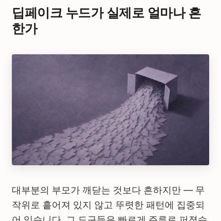
딥페이크 누드가 실제로 얼마나 흔
한가
대부분의 부모가 깨닫는 것보다 흔하지만 — 무
작위로 흩어져 있지 않고 뚜렷한 패턴에 집중되
어 있습니다. 그 도구들은 빠르게 주류로 퍼졌습