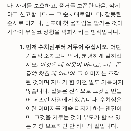
다. 자녀를 보호하고, 증거를 보존한 다음, 삭제
하고 신고합니다 — 그 순서대로입니다. 잘못된
순서로 하거나, 공포에 첫 움직임을 맡기는 것이
가족이 무심코 상황을 악화시키는 방식입니다.
먼저 수치심부터 거두어 주십시오.
어떤
기술적 조치보다 먼저, 분명하게 말하십
시오.
이것은 네 잘못이 아니고, 너는 곤
경에 처한 게 아니야.
그 이미지는 조작
된 것이며 자녀가 한 어떤 일도 기록하지
않습니다. 잘못은 전적으로 그것을 만들
어 퍼뜨린 사람에게 있습니다. 수치심은
이런 이미지를 계속 퍼지게 하는 엔진이
며, 그것을 거두는 것이 부모가 할 수 있
는 가장 보호적인 단 하나의 일입니다.