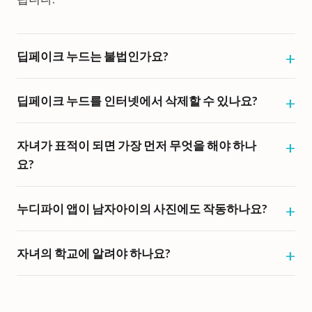
딥페이크 누드는 불법인가요?
딥페이크 누드를 인터넷에서 삭제할 수 있나요?
자녀가 표적이 되면 가장 먼저 무엇을 해야 하나
요?
누디파이 앱이 남자아이의 사진에도 작동하나요?
자녀의 학교에 알려야 하나요?