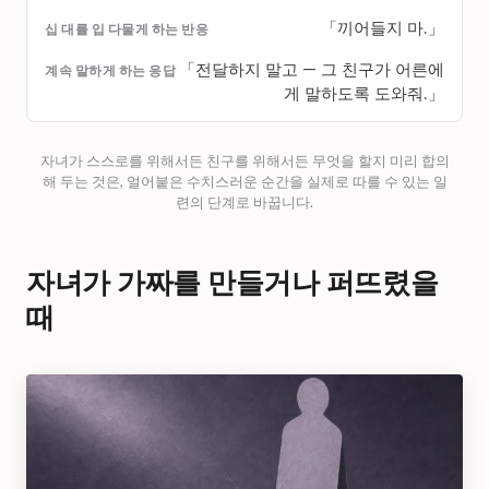
「끼어들지 마.」
「전달하지 말고 — 그 친구가 어른에
게 말하도록 도와줘.」
자녀가 스스로를 위해서든 친구를 위해서든 무엇을 할지 미리 합의
해 두는 것은, 얼어붙은 수치스러운 순간을 실제로 따를 수 있는 일
련의 단계로 바꿉니다.
자녀가 가짜를 만들거나 퍼뜨렸을
때