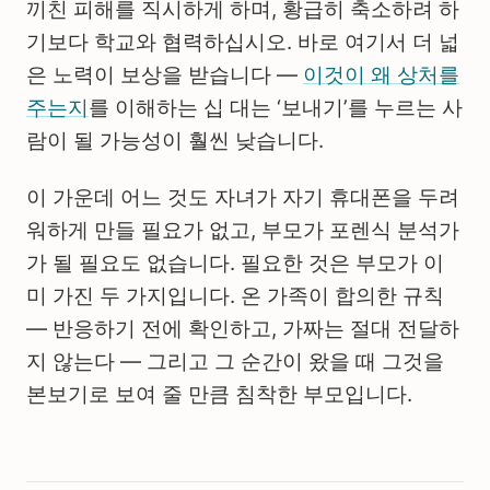
끼친 피해를 직시하게 하며, 황급히 축소하려 하
기보다 학교와 협력하십시오. 바로 여기서 더 넓
은 노력이 보상을 받습니다 —
이것이 왜 상처를
주는지
를 이해하는 십 대는 ‘보내기’를 누르는 사
람이 될 가능성이 훨씬 낮습니다.
이 가운데 어느 것도 자녀가 자기 휴대폰을 두려
워하게 만들 필요가 없고, 부모가 포렌식 분석가
가 될 필요도 없습니다. 필요한 것은 부모가 이
미 가진 두 가지입니다. 온 가족이 합의한 규칙
— 반응하기 전에 확인하고, 가짜는 절대 전달하
지 않는다 — 그리고 그 순간이 왔을 때 그것을
본보기로 보여 줄 만큼 침착한 부모입니다.