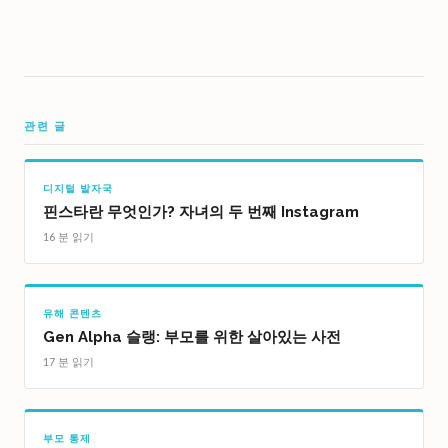
관련 글
디지털 발자국
핀스타란 무엇인가? 자녀의 두 번째 Instagram
16 분 읽기
유해 콘텐츠
Gen Alpha 슬랭: 부모를 위한 살아있는 사전
17 분 읽기
부모 통제