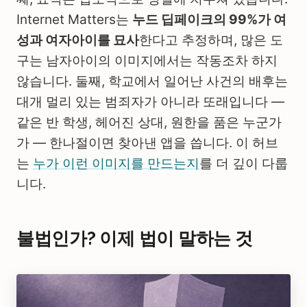
Internet Matters는
누드 딥페이크의 99%가 여
성과 여자아이를 묘사
한다고 추정하며, 많은 도
구는 남자아이의 이미지에서는 작동조차 하지
않습니다. 둘째, 학교에서 일어난 사건의 배후는
대개 멀리 있는 범죄자가 아니라 또래입니다 —
같은 반 학생, 헤어진 상대, 원한을 품은 누군가
가 — 한나절이면 찾아낸 앱을 씁니다. 이 허브
는
누가 이런 이미지를 만드는지
를 더 깊이 다룹
니다.
불법인가? 이제 법이 말하는 것