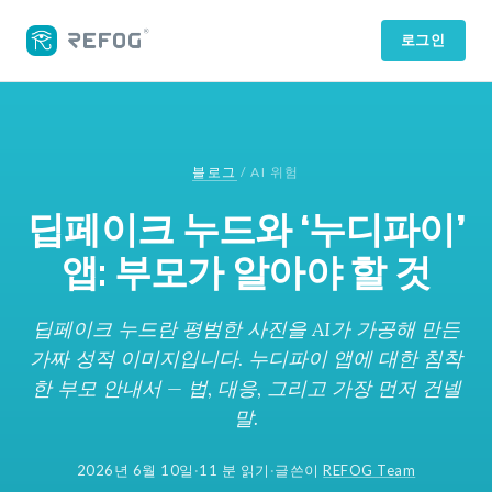
로그인
블로그
/
AI 위험
딥페이크 누드와 ‘누디파이’
앱: 부모가 알아야 할 것
딥페이크 누드란 평범한 사진을 AI가 가공해 만든
가짜 성적 이미지입니다. 누디파이 앱에 대한 침착
한 부모 안내서 — 법, 대응, 그리고 가장 먼저 건넬
말.
2026년 6월 10일
·
11 분 읽기
·
글쓴이
REFOG Team