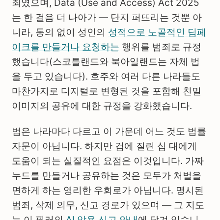
죄였으며, Data (Use and Access) Act 2025
는 한 걸음 더 나아가 — 단지 퍼뜨리는 것뿐 아
니라, 동의 없이 성인의
성적으로 노골적인 딥페
이크를 만들거나 요청하는
행위를 범죄로 규정
했습니다(스코틀랜드와 북아일랜드는 자체 법
을 두고 있습니다). 호주와 여러 다른 나라들도
마찬가지로 디지털로 변형된 것을 포함해 친밀
이미지의 공유에 대한 규정을 강화했습니다.
법은 나라마다 다르고 이 가운데 어느 것도 법률
자문이 아닙니다. 하지만 겁에 질린 십 대에게
도움이 되는 실질적인 요점은 이것입니다. 가짜
누드를 만들거나 공유하는 것은 모두가 처벌을
면하게 하는 영리한 우회로가 아닙니다. 명시된
범죄, 삭제 의무, 신고 경로가 있으며 — 그 지도
는 이 필러의
AI 악용 신고 안내
에 담겨 있습니