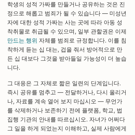
학생의 성적 가짜를 만들거나 공유하는 것은 진
정으로 해롭고 범죄가 될 수 있습니다 — 미성년
자에 대한 성적 가짜는 사는 곳에 따라 아동 성
착취물로 취급될 수 있으며, 일부 관할권은 이제
만드는 행위
자체를 범죄로 규정합니다. 이를 침
착하게 듣는 십 대는, 겁을 줘서 방어적으로 만
든 십 대보다 그것을 받아들일 가능성이 더 높습
니다.
그 대응은 그 자체로 짧은 일련의 단계입니다.
즉시 공유를 멈추고 — 전달하거나, 다시 올리거
나, 자료를 계속 열어 보지 마십시오 — 무언가
를 삭제하거나 보존하기 전에 플랫폼, 학교, 법
집행 기관의 안내를 따르십시오. 자녀가 어쩌다
그 일을 하게 되었는지 이해하고, 실제 사람에게