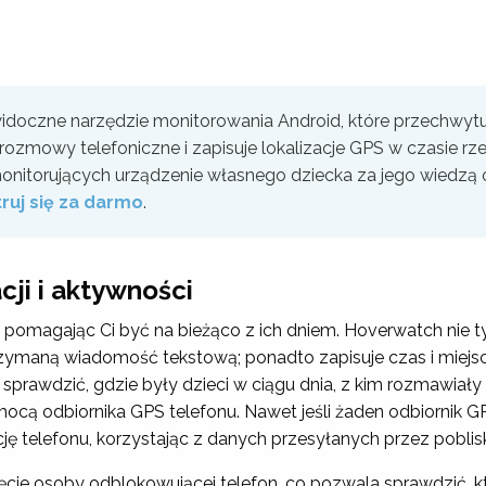
idoczne narzędzie monitorowania Android, które przechwytu
rozmowy telefoniczne i zapisuje lokalizacje GPS w czasie rze
nitorujących urządzenie własnego dziecka za jego wiedzą o
ruj się za darmo
.
cji i aktywności
pomagając Ci być na bieżąco z ich dniem. Hoverwatch nie t
zymaną wiadomość tekstową; ponadto zapisuje czas i miejsc
prawdzić, gdzie były dzieci w ciągu dnia, z kim rozmawiały 
pomocą odbiornika GPS telefonu. Nawet jeśli żaden odbiornik G
ję telefonu, korzystając z danych przesyłanych przez poblis
cie osoby odblokowującej telefon, co pozwala sprawdzić, kt