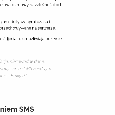
ików rozmowy, w zależności od
cjami dotyczącymi czasu i
 i przechowywane na serwerze.
Zdjęcia te umożliwiają odkrycie,
lacja, niezawodne dane.
połączenia i GPS w jednym
e! - Emily P.
aniem SMS