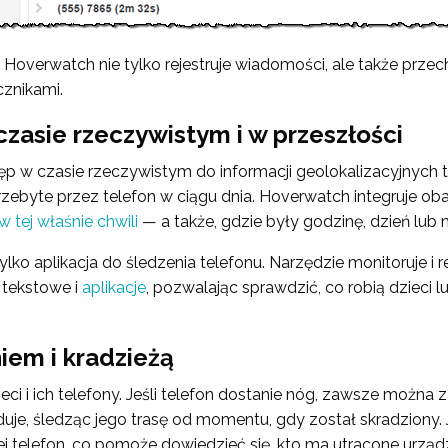
verwatch nie tylko rejestruje wiadomości, ale także przech
cznikami.
zasie rzeczywistym i w przeszłości
tęp w czasie rzeczywistym do informacji geolokalizacyjnych te
rzebyte przez telefon w ciągu dnia. Hoverwatch integruje ob
w tej właśnie chwili
— a także, gdzie były godzinę, dzień lub 
lko aplikacja do śledzenia telefonu. Narzędzie monitoruje i re
 tekstowe i
aplikacje
, pozwalając sprawdzić, co robią dzieci 
iem i kradzieżą
eci i ich telefony. Jeśli telefon dostanie nóg, zawsze możn
jduje, śledząc jego trasę od momentu, gdy został skradziony
j telefon, co pomoże dowiedzieć się, kto ma utracone urząd