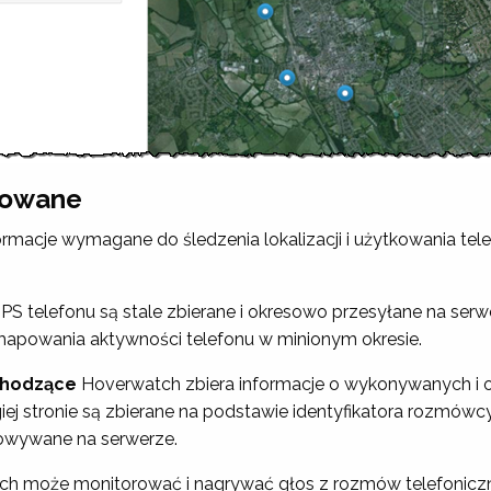
trowane
formacje wymagane do śledzenia lokalizacji i użytkowania te
 telefonu są stale zbierane i okresowo przesyłane na serw
 i mapowania aktywności telefonu w minionym okresie.
chodzące
Hoverwatch zbiera informacje o wykonywanych i 
iej stronie są zbierane na podstawie identyfikatora rozmówcy
howywane na serwerze.
h może monitorować i nagrywać głos z rozmów telefoniczn