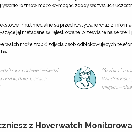
agrywanie rozmów może wymagać zgody wszystkich uczestn
kstowe i multimedialne są przechwytywane wraz z informa
arzyszące jej metadane są rejestrowane, przesyłane na serwer
erwatch może zrobić zdjęcia osób odblokowujących telefon. 
hwili.
dził mi zmartwień—śledzi
Szybka insta
a bezbłędnie. Gorąco
Wiadomości, 
miejscu—idealn
czniesz z Hoverwatch Monitorow