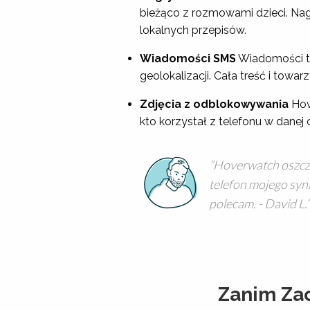
bieżąco z rozmowami dzieci. N
lokalnych przepisów.
Wiadomości SMS
Wiadomości te
geolokalizacji. Cała treść i tow
Zdjęcia z odblokowywania
Hov
kto korzystał z telefonu w danej c
Hoverwatch oszczę
telefon mojego syn
polecam. - David L.
Zanim Za