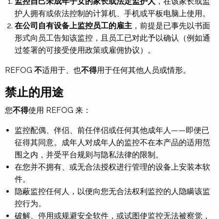
监控自己未成年子女的家长或法定监护人
，在该家长或监
护人拥有或依法控制的计算机、手机或平板电脑上使用。
在公司自有设备上监控员工的雇主
，前提是已事先以书面
形式向员工告知该监控，且员工已对此予以确认（例如通
过签署的可接受使用政策或雇佣协议）。
REFOG
不
适用于、也
不得
用于任何其他人员或情形。
禁止的用途
您
不得
使用 REFOG 来：
监控配偶、伴侣、前任伴侣或任何其他成年人——即便已
征得其同意。成年人对成年人的监控不在本产品的适用范
围之内，并受平台规则与隐私法律的限制。
在您并不拥有、或无合法授权进行管理的设备上安装本软
件。
隐蔽监控任何人，以便向您无合法权利监控的人隐瞒该监
控行为。
破解、停用或规避安全软件，或试图使监控无法被察觉，