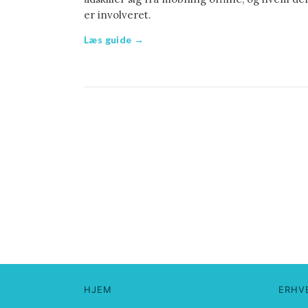
er involveret.
Læs guide →
HJEM
ERHV