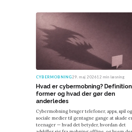
CYBERMOBNING
29. maj 2026
12 min læsning
Hvad er cybermobning? Definition
former og hvad der gør den
anderledes
Cybermobning bruger telefoner, apps, spil o
sociale medier til gentagne gange at skade e
teenager — hvad det betyder, hvordan det
adskiller sig fra mobning offline, og hvem de