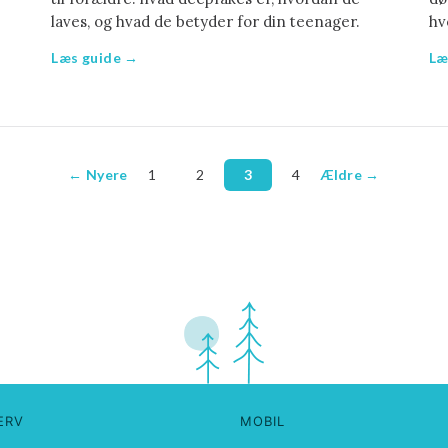
laves, og hvad de betyder for din teenager.
hv
Læs guide →
Læ
← Nyere
1
2
3
4
Ældre →
ERV
MOBIL