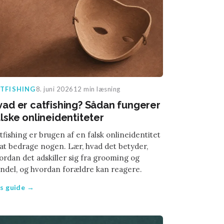
TFISHING
8. juni 2026
12 min læsning
vad er catfishing? Sådan fungerer
lske onlineidentiteter
tfishing er brugen af en falsk onlineidentitet
l at bedrage nogen. Lær, hvad det betyder,
ordan det adskiller sig fra grooming og
indel, og hvordan forældre kan reagere.
s guide →