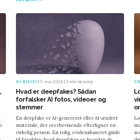
AI-RISICI
27. maj 2026
13 min læsning
CA
,
Hvad er deepfakes? Sådan
L
forfalsker AI fotos, videoer og
v
stemmer
o
g
En deepfake er AI-genereret eller AI-ændret
Lo
n
materiale, der overbevisende efterligner en
ma
virkelig person. En rolig, evidensbaseret guide
ac
r
til forældre: hvad deepfakes er, hvordan de
dø