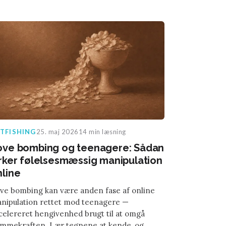
TFISHING
25. maj 2026
14 min læsning
ove bombing og teenagere: Sådan
irker følelsesmæssig manipulation
nline
ve bombing kan være anden fase af online
nipulation rettet mod teenagere —
celereret hengivenhed brugt til at omgå
mmekraften. Lær tegnene at kende, og