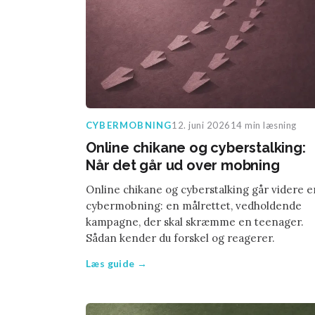
CYBERMOBNING
12. juni 2026
14 min læsning
Online chikane og cyberstalking:
Når det går ud over mobning
Online chikane og cyberstalking går videre 
cybermobning: en målrettet, vedholdende
kampagne, der skal skræmme en teenager.
Sådan kender du forskel og reagerer.
Læs guide →