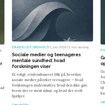
SKADELIGT INDHOLD
3. juni 2026
11 min læsning
g
F
Sociale medier og teenageres
G
mentale sundhed: hvad
r
o
forskningen viser
Go
Et roligt, evidensbaseret blik på, hvordan
fo
sociale medier påvirker teenagere — hvad
Ch
forskningen understøtter, hvad den ikke gør,
vad
ti
hvem der er mest udsat, og hvad der reelt
ka
hjælper.
Læ
Læs guide →