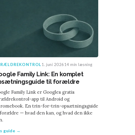
ORÆLDREKONTROL
1. juni 2026
14 min læsning
oogle Family Link: En komplet
psætningsguide til forældre
ogle Family Link er Googles gratis
rældrekontrol-app til Android og
romebook. En trin-for-trin-opsætningsguide
l forældre — hvad den kan, og hvad den ikke
n.
s guide →