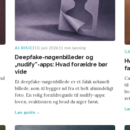
AI-RISICI
10. juni 2026
11 min læsning
CA
Deepfake-nøgenbilleder og
H
„nudify”-apps: Hvad forældre bør
fa
vide
end
Ca
Et deepfake-nøgenbillede er et falsk seksuelt
ti
billede, som AI bygger ud fra et helt almindeligt
hv
foto. En rolig forældreguide til nudify-apps:
sv
loven, reaktionen og hvad du siger først.
Læ
Læs guide →