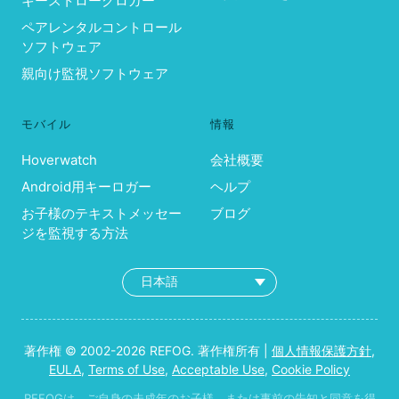
キーストロークロガー
ペアレンタルコントロール
ソフトウェア
親向け監視ソフトウェア
モバイル
情報
Hoverwatch
会社概要
Android用キーロガー
ヘルプ
お子様のテキストメッセー
ブログ
ジを監視する方法
著作権 © 2002-2026 REFOG. 著作権所有 |
個人情報保護方針
,
EULA
,
Terms of Use
,
Acceptable Use
,
Cookie Policy
REFOGは、ご自身の未成年のお子様、または事前の告知と同意を得