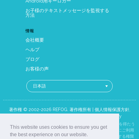
Android用キーロガー
お子様のテキストメッセージを監視する
方法
情報
会社概要
ヘルプ
ブログ
お客様の声
著作権 © 2002-2026 REFOG. 著作権所有 |
個人情報保護方針
,
EULA
,
Terms of Use
,
Acceptable Use
,
Cookie Policy
REFOGは、ご自身の未成年のお子様、または事前の告知と同意を得たう
This website uses cookies to ensure you get
えで会社所有のデバイスを使用する従業員を監視する目的のみにご利用
the best experience on our website.
いただけます。ご自身が所有するデバイス、または法的に管理する権限