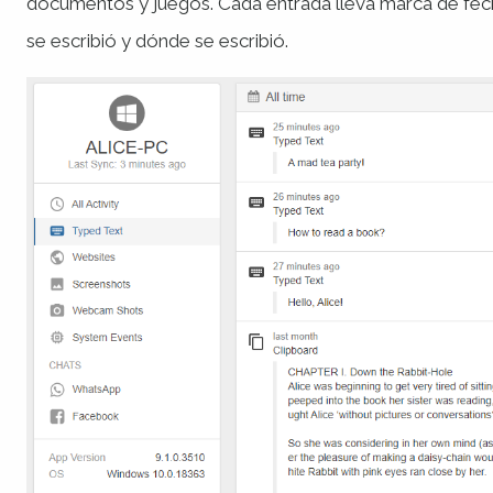
documentos y juegos. Cada entrada lleva marca de fech
se escribió y
dónde
se escribió.