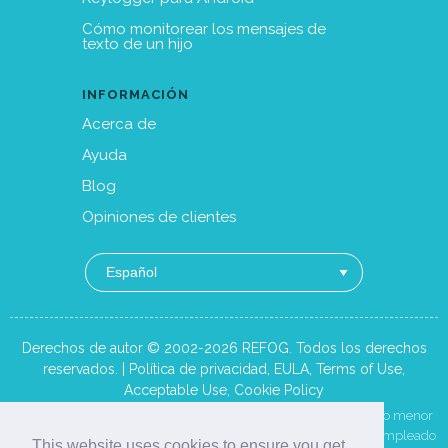
Cómo monitorear los mensajes de
texto de un hijo
INFORMACIÓN
Acerca de
Ayuda
Blog
Opiniones de clientes
Derechos de autor © 2002-2026 REFOG. Todos los derechos
reservados. |
Política de privacidad
,
EULA
,
Terms of Use
,
Acceptable Use
,
Cookie Policy
REFOG está destinado únicamente a supervisar a su propio hijo menor
de edad o —con divulgación y consentimiento previos— a un empleado
This website uses cookies to ensure you get