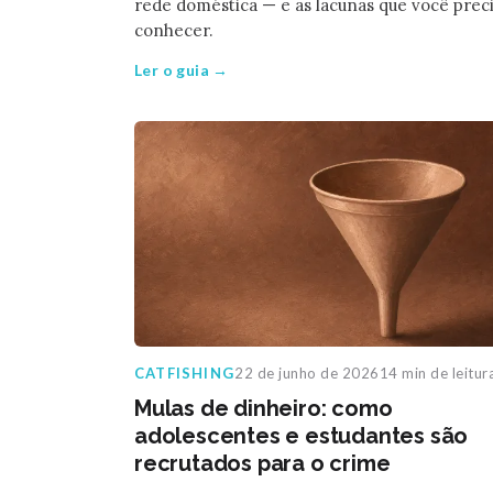
rede doméstica — e as lacunas que você prec
conhecer.
Ler o guia →
CATFISHING
22 de junho de 2026
14 min de leitur
Mulas de dinheiro: como
adolescentes e estudantes são
recrutados para o crime