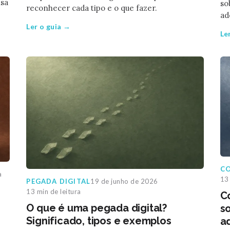
isa
so
reconhecer cada tipo e o que fazer.
ad
Ler o guia →
Le
C
a
13 
PEGADA DIGITAL
19 de junho de 2026
13 min de leitura
C
O que é uma pegada digital?
s
Significado, tipos e exemplos
a