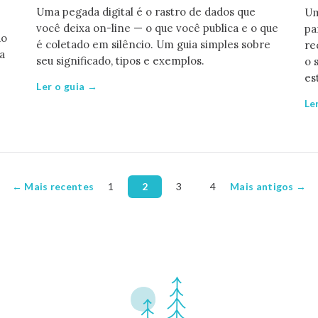
Uma pegada digital é o rastro de dados que
Um
você deixa on-line — o que você publica e o que
pa
ão
é coletado em silêncio. Um guia simples sobre
re
a
seu significado, tipos e exemplos.
o 
es
Ler o guia →
Le
← Mais recentes
1
2
3
4
Mais antigos →