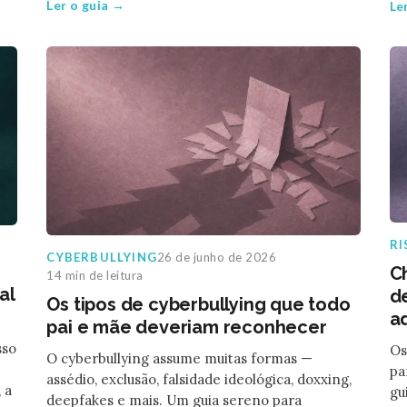
Ler o guia →
Le
RI
CYBERBULLYING
26 de junho de 2026
C
14 min de leitura
al
d
Os tipos de cyberbullying que todo
a
pai e mãe deveriam reconhecer
sso
Os
O cyberbullying assume muitas formas —
pa
assédio, exclusão, falsidade ideológica, doxxing,
 a
gu
deepfakes e mais. Um guia sereno para