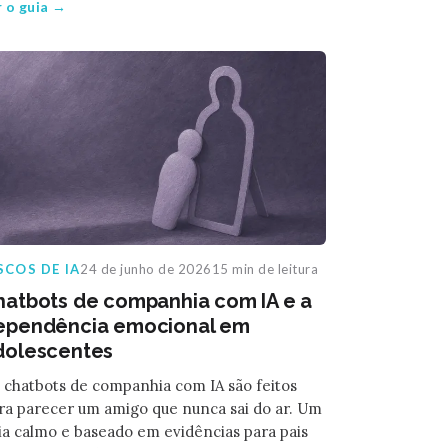
r o guia →
SCOS DE IA
24 de junho de 2026
15 min de leitura
hatbots de companhia com IA e a
ependência emocional em
dolescentes
 chatbots de companhia com IA são feitos
ra parecer um amigo que nunca sai do ar. Um
ia calmo e baseado em evidências para pais