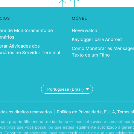
CIOS
MÓVEL
are de Monitoramento de
Hoverwatch
onários
Keylogger para Android
orar Atividades dos
Como Monitorar as Mensage
onários no Servidor Terminal
Texto de um Filho
os os direitos reservados. |
Política de Privacidade
,
EULA
,
Terms o
seu próprio filho menor de idade ou — mediante aviso e consentiment
sitivos que você possui ou que esteja legalmente autorizado a gerenci
. Consulte um advogado local para certificar-se de que suas atividade