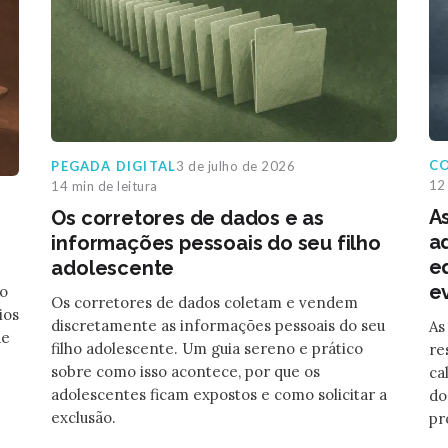
C
PEGADA DIGITAL
3 de julho de 2026
12 
14 min de leitura
A
Os corretores de dados e as
a
informações pessoais do seu filho
e
adolescente
e
no
Os corretores de dados coletam e vendem
ios
discretamente as informações pessoais do seu
As
de
filho adolescente. Um guia sereno e prático
re
sobre como isso acontece, por que os
ca
adolescentes ficam expostos e como solicitar a
do
exclusão.
pr