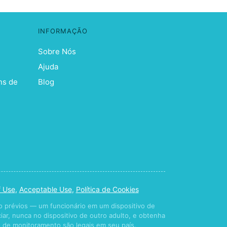
INFORMAÇÃO
Sobre Nós
Ajuda
ns de
Blog
f Use
,
Acceptable Use
,
Política de Cookies
o prévios — um funcionário em um dispositivo de
ar, nunca no dispositivo de outro adulto, e obtenha
s de monitoramento são legais em seu país.